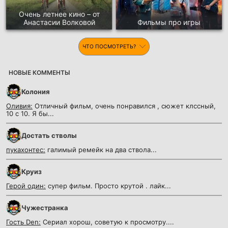
Очень летнее кино – от
Анастасии Волковой
Фильмы про игры
ЧТО ПОСМОТРЕТЬ?
НОВЫЕ КОММЕНТЫ
Колония
Оливия:
Отличный фильм, очень понравился , сюжет клссный,
10 с 10. Я бы...
Достать стволы
пукахонтес:
галимый ремейк на два ствола...
Круиз
Герой один:
супер фильм. Просто крутой . лайк...
Чужестранка
Гость Den:
Сериал хорош, советую к просмотру....