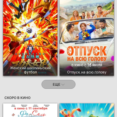
Женский шаолиньский
футбол
Отпуск на всю голову
ЕЩЕ
СКОРО В КИНО