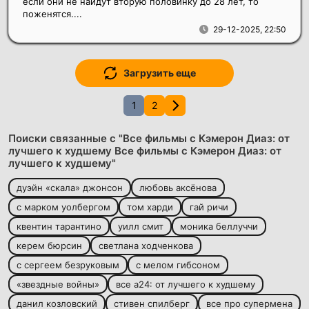
если они не найдут вторую половинку до 28 лет, то
поженятся....
29-12-2025, 22:50
Загрузить еще
1
2
Поиски связанные с "Все фильмы с Кэмерон Диаз: от
лучшего к худшему Все фильмы с Кэмерон Диаз: от
лучшего к худшему"
дуэйн «скала» джонсон
любовь аксёнова
с марком уолбергом
том харди
гай ричи
квентин тарантино
уилл смит
моника беллуччи
керем бюрсин
светлана ходченкова
с сергеем безруковым
с мелом гибсоном
«звездные войны»
все а24: от лучшего к худшему
данил козловский
стивен спилберг
все про супермена