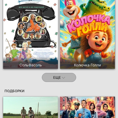
СольФасоль
Колючка Голли
ЕЩЕ
ПОДБОРКИ