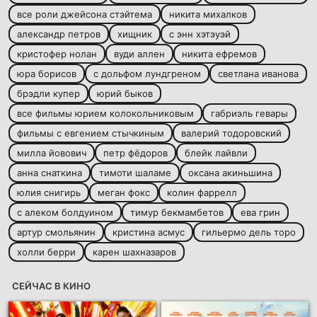
все роли джейсона стэйтема
никита михалков
александр петров
хищник
с энн хэтэуэй
кристофер нолан
вуди аллен
никита ефремов
юра борисов
с дольфом лундгреном
светлана иванова
брэдли купер
юрий быков
все фильмы юрием колокольниковым
габриэль гевары
фильмы с евгением стычкиным
валерий тодоровский
милла йовович
петр фёдоров
блейк лайвли
анна снаткина
тимоти шаламе
оксана акиньшина
юлия снигирь
меган фокс
колин фаррелл
с алеком болдуином
тимур бекмамбетов
ева грин
артур смольянин
кристина асмус
гильермо дель торо
холли берри
карен шахназаров
СЕЙЧАС В КИНО