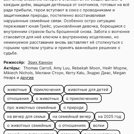
каждым днём, защищая детёныша от охотников, готовых на всё
ради прибыли, герои вступают в союз с проводниками и
защитниками природы, постепенно восстанавливая
нарушенные семейные связи. Особенно остро ситуацию
переживает юная Грейс, усыновлённая девочка, борющаяся с
внутренним страхом быть брошенной снова. Забота о волчонке
становится для неё ключом к внутреннему исцелению, но
неминуемое расставание вновь заставляет её столкнуться с
горьким чувством утраты и принять важнейшее решение о
судьбе.
Режиссёр:
Эрих Кэннон
Актёры:
Thomas Carroll, Amy Luu, Rebekah Moon, Нейт Морли,
Mikiech Nichols, Мелани Стоун, Kerry Kalu, Эндрю Диас, Megan
Heaps и
другие
животные
приключения
животные для детей
отношения
о животных
о приключениях
про животных семейные
о природе
на вечер для семьи
на семейный вечер
на 2025 год
о животных семейные
о отношениях
волки