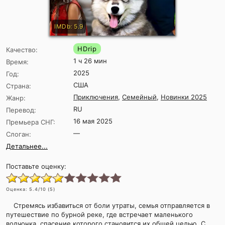
IMDb: 5.9
HDrip
Качество:
1 ч 26 мин
Время:
2025
Год:
США
Страна:
Приключения
,
Семейный
,
Новинки 2025
Жанр:
RU
Перевод:
16 мая 2025
Премьера СНГ:
—
Слоган:
Детальнее...
Поставьте оценку:
Оценка:
5.4
/10 (
5
)
Стремясь избавиться от боли утраты, семья отправляется в
путешествие по бурной реке, где встречает маленького
волчонка, спасение которого становится их общей целью. С