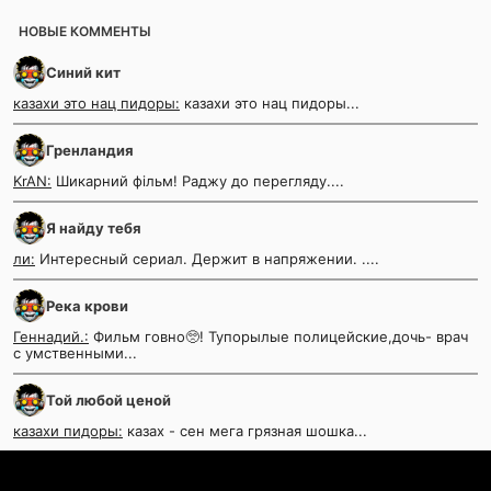
НОВЫЕ КОММЕНТЫ
Синий кит
казахи это нац пидоры:
казахи это нац пидоры...
Гренландия
KrAN:
Шикарний фільм! Раджу до перегляду....
Я найду тебя
ли:
Интересный сериал. Держит в напряжении. ....
Река крови
Геннадий.:
Фильм говно🥺! Тупорылые полицейские,дочь- врач
с умственными...
Той любой ценой
казахи пидоры:
казах - сен мега грязная шошка...