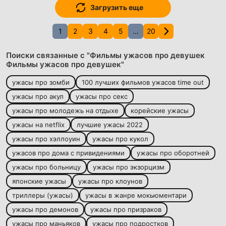
Загрузить еще
1
2
3
4
5
...
20
Поиски связанные с "Фильмы ужасов про девушек
Фильмы ужасов про девушек"
ужасы про зомби
100 лучших фильмов ужасов time out
ужасы про акул
ужасы про секс
ужасы про молодежь на отдыхе
корейские ужасы
ужасы на netflix
лучшие ужасы 2022
ужасы про хэллоуин
ужасы про кукол
ужасов про дома с привидениями
ужасы про оборотней
ужасы про больницу
ужасы про экзорцизм
японские ужасы
ужасы про клоунов
триллеры (ужасы)
ужасы в жанре мокьюментари
ужасы про демонов
ужасы про призраков
ужасы про маньяков
ужасы про подростков