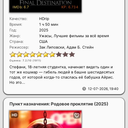
Качество:
HDrip
Время:
1 ч 50 мин
Год:
2025
Жанр:
Ужасы, Лучшие фильмы за всё время
Страна:
США
Режиссер:
Зак Липовски, Адам Б. Стейн
Оценка: 7.2/10 (
1911
)
Стефани, 18-летняя студентка, начинает видеть один и
тот же кошмар — гибель людей в башне шестидесятых
годов, от которой когда-то спаслась её бабушка Айрис.
Но это...
12-07-2026, 19:40
Пункт назначения: Родовое проклятие
(2025)