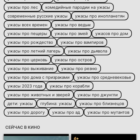
ужасы про лес
комедийные пародии на ужасы
современные русские ужасы
ужасы про инопланетян
ужасы всех времен
ужасы про ведьм
ужасы про пещеры
ужасы про змей
ужасов про дом
ужасы про рождество
ужасы про вампиров
ужасы про летний лагерь
ужасы про дьявола
ужасы про церковь
ужасы про остров
ужасы про выживание
ужасы про резню
ужасы про дома с призраками
ужасы про средневековье
ужасы 2023 года
ужасы про корабли
ужасы про животных и зверей
ужасы про джунгли
дети: ужасы
глубина: ужасы
ужасы про близнецов
ужасы про дорогу
ужасы про ад
ужасы про мутантов
СЕЙЧАС В КИНО