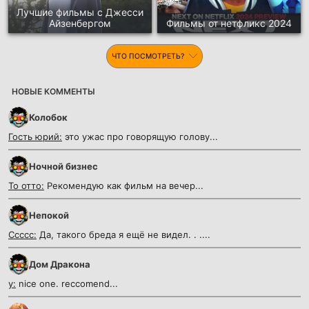
Лучшие фильмы с Джесси
Айзенбергом
Фильмы от нетфликс 2024
ЧТО ПОСМОТРЕТЬ?
НОВЫЕ КОММЕНТЫ
Колобок
Гость юрий:
это ужас про говорящую голову...
Ночной бизнес
То отто:
Рекомендую как фильм на вечер...
Непокой
Ссссс:
Да, такого бреда я ещё не видел. . ....
Дом Дракона
y:
nice one. reccomend...