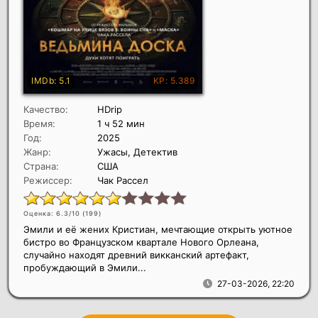
Качество:
HDrip
Время:
1 ч 52 мин
Год:
2025
Жанр:
Ужасы, Детектив
Страна:
США
Режиссер:
Чак Рассел
Оценка: 6.3/10 (
199
)
Эмили и её жених Кристиан, мечтающие открыть уютное
бистро во Французском квартале Нового Орлеана,
случайно находят древний викканский артефакт,
пробуждающий в Эмили...
27-03-2026, 22:20