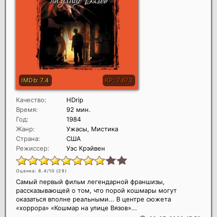
Качество:
HDrip
Время:
92 мин.
Год:
1984
Жанр:
Ужасы, Мистика
Страна:
США
Режиссер:
Уэс Крэйвен
Оценка: 8.4/10 (
29
)
Самый первый фильм легендарной франшизы,
рассказывающей о том, что порой кошмары могут
оказаться вполне реальными... В центре сюжета
«хоррора» «Кошмар на улице Вязов»...