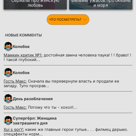
Сериалы про женскую
Фильмы ужасов про океаны
любовь
и моря
ЧТО ПОСМОТРЕТЬ?
НОВЫЕ КОММЕНТЫ
Колобок
Мамкин критик №1:
достойная замна человека паука! ! ! браво! !
! такой глубокий...
Колобок
Гость Макс:
Сначала вы перевернули власть и продали ее
западу. Тупо просрав...
День разоблачения
Гость Макс:
Потому что ты - хохол!...
Супергёрл: Женщина
завтрашнего дня
Xuj s gorY:
какие же главные герои тупые.. . . филмец дерьмо.
спецэфекты норм...