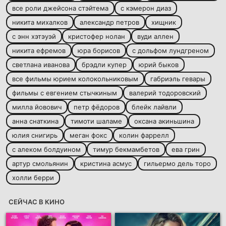
все роли джейсона стэйтема
с кэмерон диаз
никита михалков
александр петров
хищник
с энн хэтэуэй
кристофер нолан
вуди аллен
никита ефремов
юра борисов
с дольфом лундгреном
светлана иванова
брэдли купер
юрий быков
все фильмы юрием колокольниковым
габриэль гевары
фильмы с евгением стычкиным
валерий тодоровский
милла йовович
петр фёдоров
блейк лайвли
анна снаткина
тимоти шаламе
оксана акиньшина
юлия снигирь
меган фокс
колин фаррелл
с алеком болдуином
тимур бекмамбетов
ева грин
артур смольянин
кристина асмус
гильермо дель торо
холли берри
СЕЙЧАС В КИНО