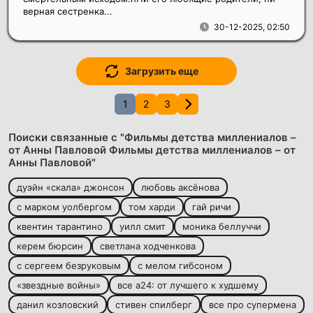
верная сестренка...
30-12-2025, 02:50
Загрузить еще
1
2
3
Поиски связанные с "Фильмы детства миллениалов –
от Анны Павловой Фильмы детства миллениалов – от
Анны Павловой"
дуэйн «скала» джонсон
любовь аксёнова
с марком уолбергом
том харди
гай ричи
квентин тарантино
уилл смит
моника беллуччи
керем бюрсин
светлана ходченкова
с сергеем безруковым
с мелом гибсоном
«звездные войны»
все а24: от лучшего к худшему
данил козловский
стивен спилберг
все про супермена