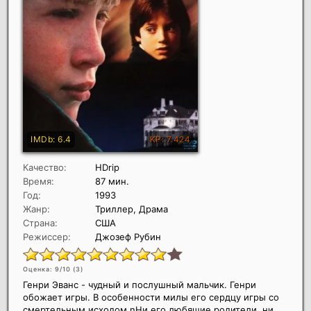
Качество:
HDrip
Время:
87 мин.
Год:
1993
Жанр:
Триллер, Драма
Страна:
США
Режиссер:
Джозеф Рубин
Оценка: 9/10 (
3
)
Генри Эванс - чудный и послушный мальчик. Генри
обожает игры. В особенности милы его сердцу игры со
смертельным исходом.nНи его любящие родители, ни