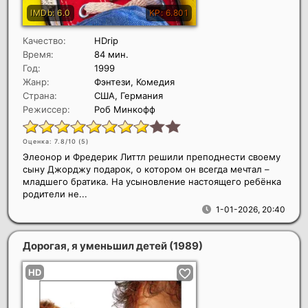
Качество:
HDrip
Время:
84 мин.
Год:
1999
Жанр:
Фэнтези, Комедия
Страна:
США, Германия
Режиссер:
Роб Минкофф
Оценка: 7.8/10 (
5
)
Элеонор и Фредерик Литтл решили преподнести своему
сыну Джорджу подарок, о котором он всегда мечтал –
младшего братика. На усыновление настоящего ребёнка
родители не...
1-01-2026, 20:40
Дорогая, я уменьшил детей
(1989)