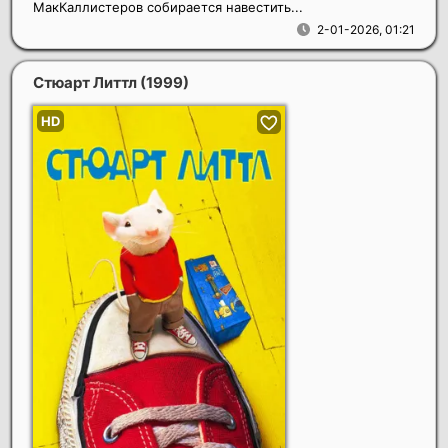
МакКаллистеров собирается навестить...
2-01-2026, 01:21
Стюарт Литтл
(1999)