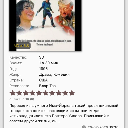
Качество:
SD
Время:
1 ч 30 мин
Год:
1996
Жанр:
Драма, Комедия
Страна:
США
Режиссер:
Блэр Трэ
Оценка: 0/10 (
0
)
Переезд из шумного Нью-Йорка в тихий провинциальный
городок становится настоящим испытанием для
четырнадцатилетнего Гюнтера Уилера. Привыкший к
совсем другой жизни, он...
26-07-2026, 19:30