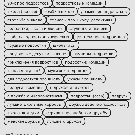
90-х про подростков
подростковые комедии
школа (россия)
зомби в школе
драмы про подростков
стрельба в школе
сериалы про школу: детективы
подростки, школа и любовь
студенты и любовь
любовь подростков и взрослых
фэнтези про подростков
трудные подростки
школьницы
популярные девушки в школе
вампиры-подростки
приключения подростков
подростки: комедии
школа для детей
музыка и подростки
для подростков про школу
ужасы про школу
подруги: комедии
о дружбе для детей
о дружбе с инопланетянами
подростки (ссср)
подруги
лучшие школьные хорроры
дружба девочек-подростков
школа: комедии
сериалы про любовь и дружбу
женская дружба
лучшие о дружбе