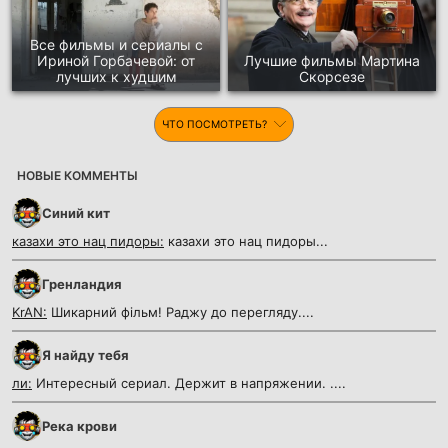
Все фильмы и сериалы с
Ириной Горбачевой: от
Лучшие фильмы Мартина
лучших к худшим
Скорсезе
ЧТО ПОСМОТРЕТЬ?
НОВЫЕ КОММЕНТЫ
Синий кит
казахи это нац пидоры:
казахи это нац пидоры...
Гренландия
KrAN:
Шикарний фільм! Раджу до перегляду....
Я найду тебя
ли:
Интересный сериал. Держит в напряжении. ....
Река крови