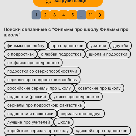
Загрузить еще
1
2
3
4
5
...
11
Поиски связанные с "Фильмы про школу Фильмы про
школу"
фильмы про войну
про подростков
учителя
дружба
о подростках
о любви подростков
школа и подростки
нетфликс про подростков
подростки со сверхспособностями
сериалы про подростков и любовь
российские сериалы про школу
советские про школу
подростки (россия)
ужасы про подростков
сериалы про подростков: фантастика
подростки и наркотики
сериалы про подруг
лучшие про учителей
школа
корейские сериалы про школу
«дисней» про подростков