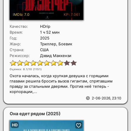
Качество:
HDrip
Время:
1 ч 52 мин
Год:
2025
Жанр:
Триллер, Боевик
Страна:
США
Режиссер:
Дэвид Маккензи
Оценка: 8.1/10 (
1151
)
Охота началась, когда хрупкая девушка с горящими
глазами решила бросить вызов гигантам, спрятавшим
правду за стальными дверями. Против неё теперь -
корпорации,...
2-06-2026, 23:10
Она едет рядом
(2025)