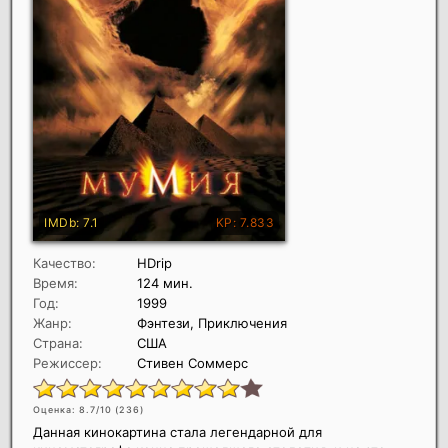
Качество:
HDrip
Время:
124 мин.
Год:
1999
Жанр:
Фэнтези, Приключения
Страна:
США
Режиссер:
Стивен Соммерс
Оценка: 8.7/10 (
236
)
Данная кинокартина стала легендарной для