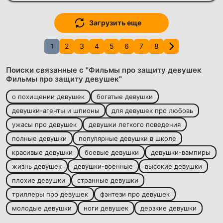
Загрузить еще
1
2
3
4
5
6
7
8
Поиски связанные с "Фильмы про защиту девушек
Фильмы про защиту девушек"
о похищении девушек
богатые девушки
девушки-агенты и шпионы
для девушек про любовь
ужасы про девушек
девушки легкого поведения
полные девушки
популярные девушки в школе
красивые девушки
боевые девушки
девушки-вампиры
жизнь девушек
девушки-военные
высокие девушки
плохие девушки
странные девушки
триллеры про девушек
фэнтези про девушек
молодые девушки
ноги девушек
дерзкие девушки