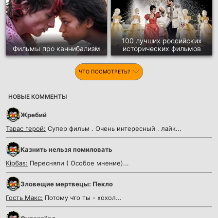
100 лучших российских
Фильмы про каннибализм
исторических фильмов
ЧТО ПОСМОТРЕТЬ?
НОВЫЕ КОММЕНТЫ
Жребий
Тарас герой:
Супер фильм . Очень интересный . лайк...
Казнить нельзя помиловать
Kip6as:
Пересняли ( Особое мнение)...
Зловещие мертвецы: Пекло
Гость Макс:
Потому что ты - хохол...