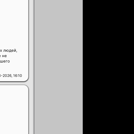
х людей,
е не
дшего
-2026, 16:10