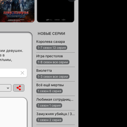
НОВЫЕ СЕРИИ
Королева сахара
1-7 сезон 13 серия
нии девушек.
в в
Игра престолов
ильмы,
1-8 сезон все серии
Виолетта
1-3 сезон все серии
Всё ещё мертвы
1 сезон 6 серия
Любимая сотрудница / Любимый сотрудник
1 сезон 1 серия
Замужняя убийца / Замужняя женщина-убийца
1 сезон 2 серия