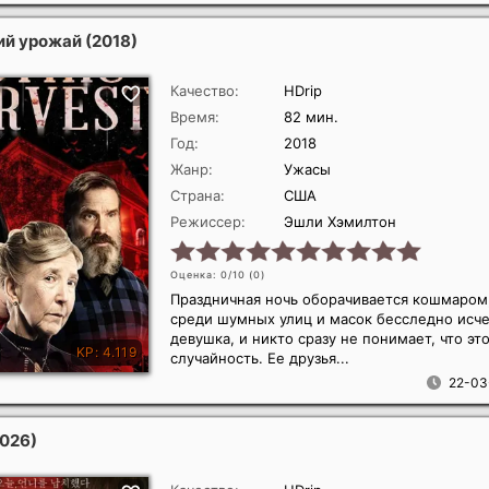
ий урожай
(2018)
Качество:
HDrip
Время:
82 мин.
Год:
2018
Жанр:
Ужасы
Страна:
США
Режиссер:
Эшли Хэмилтон
Оценка: 0/10 (
0
)
Праздничная ночь оборачивается кошмаром,
среди шумных улиц и масок бесследно исче
девушка, и никто сразу не понимает, что эт
случайность. Ее друзья...
22-03
2026)