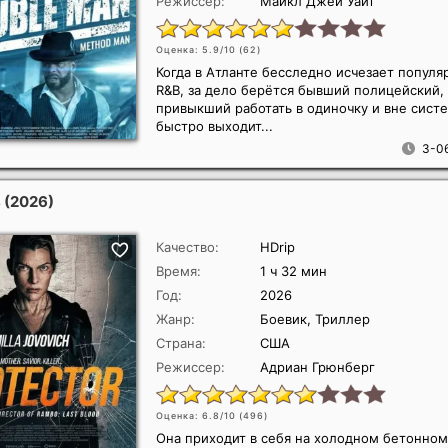
Режиссер:
Майкл Джей Уайт
Оценка: 5.9/10 (
62
)
Когда в Атланте бесследно исчезает популя
R&B, за дело берётся бывший полицейский,
привыкший работать в одиночку и вне сист
быстро выходит...
3-06
ь
(2026)
Качество:
HDrip
Время:
1 ч 32 мин
Год:
2026
Жанр:
Боевик, Триллер
Страна:
США
Режиссер:
Адриан Грюнберг
Оценка: 6.8/10 (
496
)
Она приходит в себя на холодном бетонном