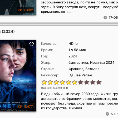
заброшенного завода, почти не помня, как 
здесь. В боку застрял нож, вокруг - воору
криминального...
17-05
Б
(2024)
Качество:
HDrip
Время:
1 ч 58 мин
Год:
2024
Жанр:
Фантастика, Новинки 2024
Страна:
Франция, Бельгия
Режиссер:
Од Леа Рапен
Оценка: 6.3/10 (
51
)
В один обычный вечер 2039 года, жизни гр
активистов во Франции резко меняются, ког
исчезают без следа, скрытые от глаз прес
их государства. Джулия...
5-05