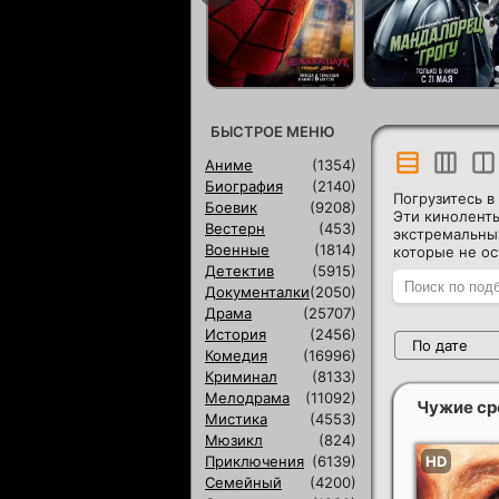
БЫСТРОЕ МЕНЮ
Аниме
(1354)
Биография
(2140)
Погрузитесь 
Боевик
(9208)
Эти киноленты
Вестерн
(453)
экстремальных
Военные
(1814)
которые не ос
Детектив
(5915)
Документалки
(2050)
Драма
(25707)
История
(2456)
По дате
Комедия
(16996)
Криминал
(8133)
Мелодрама
(11092)
Чужие ср
Мистика
(4553)
Мюзикл
(824)
Приключения
(6139)
Семейный
(4200)