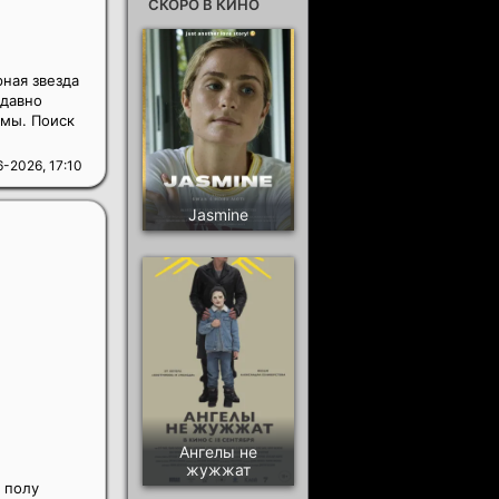
СКОРО В КИНО
рная звезда
 давно
емы. Поиск
-2026, 17:10
Jasmine
Ангелы не
жужжат
 полу