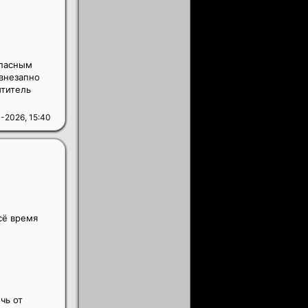
опасным
 внезапно
ититель
-2026, 15:40
сё время
чь от