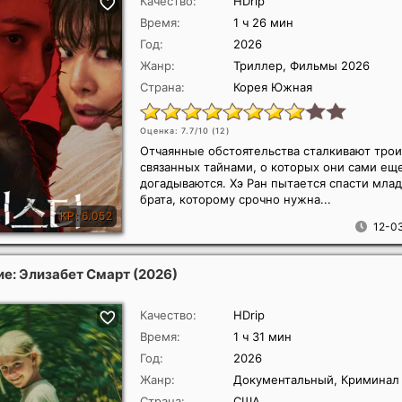
Качество:
HDrip
Время:
1 ч 26 мин
Год:
2026
Жанр:
Триллер, Фильмы 2026
Страна:
Корея Южная
Оценка: 7.7/10 (
12
)
Отчаянные обстоятельства сталкивают трои
связанных тайнами, о которых они сами ещ
догадываются. Хэ Ран пытается спасти мла
брата, которому срочно нужна...
12-03
е: Элизабет Смарт
(2026)
Качество:
HDrip
Время:
1 ч 31 мин
Год:
2026
Жанр:
Документальный, Криминал
Страна:
США