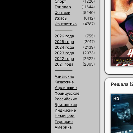
Спорт
(1220)
Триллер
(11644)
Фэнтези
(5240)
Ужасы
(6112)
Фантастика
(4787)
2026 года
(755)
2025 года
(2017)
2024 года
(2139)
2023 года
(2973)
2022 года
(2622)
2021 года
(2065)
Азиатские
Казахские
Решала
(
Украинские
Французские
Российские
Британские
Индийские
Немецкие
Турецкие
Америка