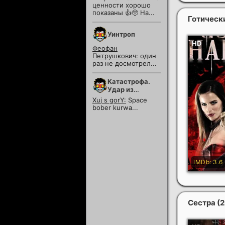
ценности хорошо
показаны 👍🥺 На...
Готическ
Уинтроп
Феофан
Петрушкович:
один
раз не досмотрел...
Катастрофа.
Удар из
космоса
Xuj s gorY:
Space
bober kurwa...
Сестра
(