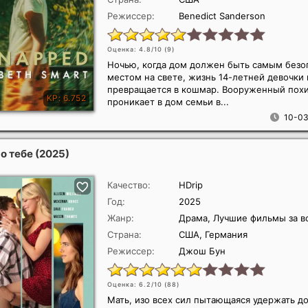
Режиссер:
Benedict Sanderson
Оценка: 4.8/10 (
9
)
Ночью, когда дом должен быть самым без
местом на свете, жизнь 14-летней девочки
превращается в кошмар. Вооруженный пох
проникает в дом семьи в...
10-03
о тебе
(2025)
Качество:
HDrip
Год:
2025
Жанр:
Драма, Лучшие фильмы за в
Страна:
США, Германия
Режиссер:
Джош Бун
Оценка: 6.2/10 (
88
)
Мать, изо всех сил пытающаяся удержать до