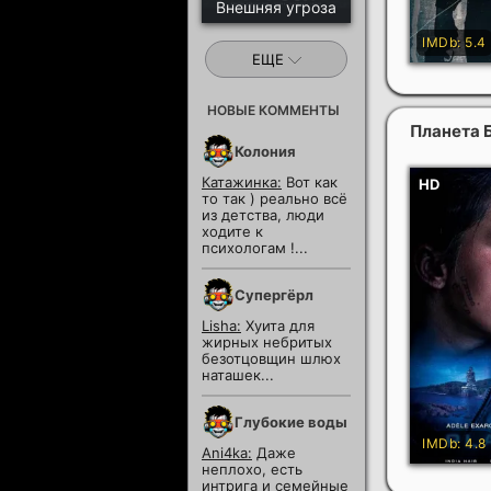
Внешняя угроза
ЕЩЕ
НОВЫЕ КОММЕНТЫ
Планета 
Колония
Катажинка:
Вот как
то так ) реально всё
из детства, люди
ходите к
психологам !...
Супергёрл
Lisha:
Хуита для
жирных небритых
безотцовщин шлюх
наташек...
Глубокие воды
Ani4ka:
Даже
неплохо, есть
интрига и семейные