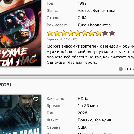
Год:
1988
Жанр:
Ужасы, Фантастика
Страна:
США
Режиссер:
Джон Карпентер
Оценка: 8.5/10 (
77
)
Сюжет знакомит зрителей с Нейдой – обы
мужчиной, который вдруг узнал о том, что 
планете всё обстоит не так, как считают лю
Однажды главный герой...
11-07
2025)
Качество:
HDrip
Время:
1 ч 33 мин
Год:
2025
Жанр:
Боевик, Комедия
Страна:
США