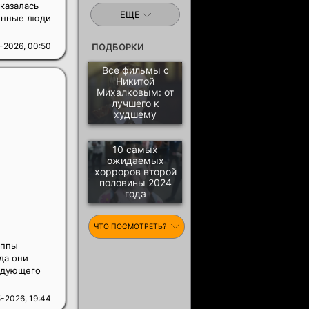
оказалась
ЕЩЕ
жённые люди
-2026, 00:50
ПОДБОРКИ
Все фильмы с
Никитой
Михалковым: от
лучшего к
худшему
10 самых
ожидаемых
хорроров второй
половины 2024
года
ЧТО ПОСМОТРЕТЬ?
уппы
да они
ледующего
-2026, 19:44