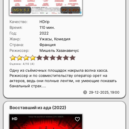
Качество:
HDrip
Время:
110 мин.
Год:
2022
Жанр:
Ужасы, Комедия
Страна:
Франция
Режиссер:
Мишель Хазанавичус
Оценка: 4/10 (
4
)
Одну из съёмочных площадок накрыла волна хаоса.
Режиссер и по совместительству оператор орет на
актеров, ведь они полные лентяи, не умеющие показать
банальный страх....
29-12-2025, 19:00
Восставший из ада
(2022)