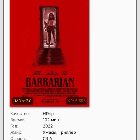
Качество:
HDrip
Время:
102 мин.
Год:
2022
Жанр:
Ужасы, Триллер
Страна:
США