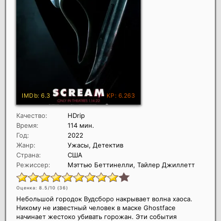
Качество:
HDrip
Время:
114 мин.
Год:
2022
Жанр:
Ужасы, Детектив
Страна:
США
Режиссер:
Мэттью Беттинелли, Тайлер Джиллетт
Оценка: 8.5/10 (
36
)
Небольшой городок Вудсборо накрывает волна хаоса.
Никому не известный человек в маске Ghostface
начинает жестоко убивать горожан. Эти события