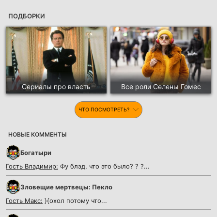
ПОДБОРКИ
Сериалы про власть
Все роли Селены Гомес
ЧТО ПОСМОТРЕТЬ?
НОВЫЕ КОММЕНТЫ
Богатыри
Гость Владимир:
Фу блэд, что это было? ? ?...
Зловещие мертвецы: Пекло
Гость Макс:
}{охол потому что...