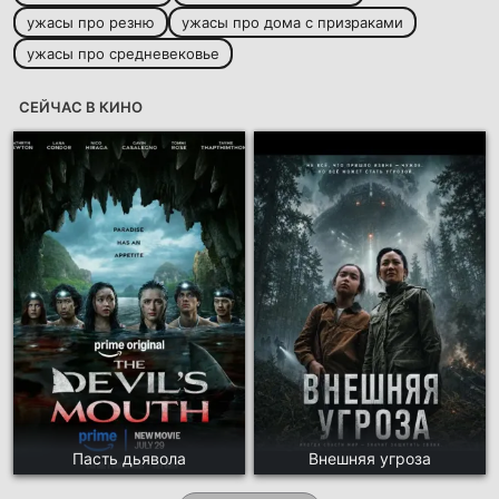
ужасы про резню
ужасы про дома с призраками
ужасы про средневековье
СЕЙЧАС В КИНО
Пасть дьявола
Внешняя угроза