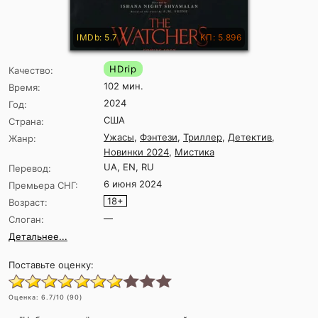
IMDb: 5.7
КП: 5.896
HDrip
Качество:
102 мин.
Время:
2024
Год:
США
Страна:
Ужасы
,
Фэнтези
,
Триллер
,
Детектив
,
Жанр:
Новинки 2024
,
Мистика
UA, EN, RU
Перевод:
6 июня 2024
Премьера СНГ:
18+
Возраст:
—
Слоган:
Детальнее...
Поставьте оценку:
Оценка:
6.7
/10 (
90
)