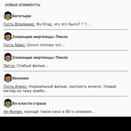
НОВЫЕ КОММЕНТЫ
Богатыри
Гость Владимир:
Фу блэд, что это было? ? ?...
Зловещие мертвецы: Пекло
Гость Макс:
}{охол потому что...
Зловещие мертвецы: Пекло
Питух:
Слабый фильм...
Колония
Гость Алекс:
Нормальный фильм, смотреть можно. Новый
взгляд на тему зомби...
Во власти страха
mr-Roman:
ерунда! такое кино в 80-х снимали...