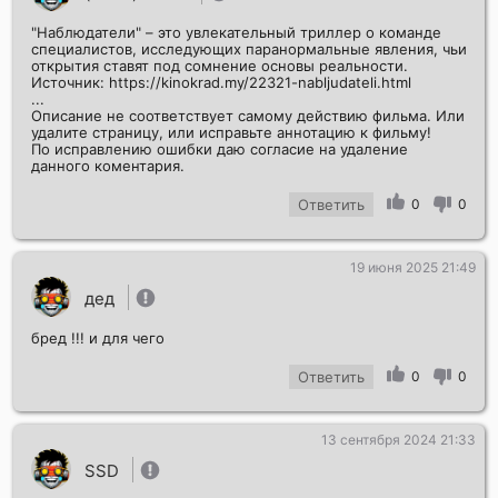
"Наблюдатели" – это увлекательный триллер о команде
специалистов, исследующих паранормальные явления, чьи
открытия ставят под сомнение основы реальности.
Источник: https://kinokrad.my/22321-nabljudateli.html
...
Описание не соответствует самому действию фильма. Или
удалите страницу, или исправьте аннотацию к фильму!
Отправить!
По исправлению ошибки даю согласие на удаление
данного коментария.
Ответить
0
0
19 июня 2025 21:49
дед
бред !!! и для чего
Ответить
0
0
13 сентября 2024 21:33
SSD