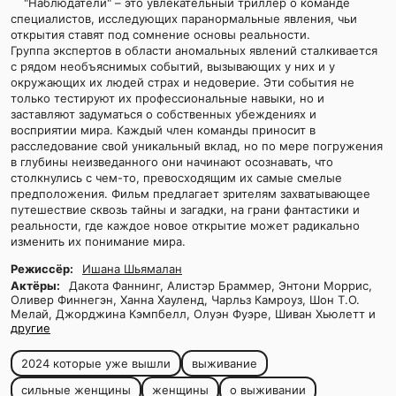
"Наблюдатели" – это увлекательный триллер о команде
специалистов, исследующих паранормальные явления, чьи
открытия ставят под сомнение основы реальности.
Группа экспертов в области аномальных явлений сталкивается
с рядом необъяснимых событий, вызывающих у них и у
окружающих их людей страх и недоверие. Эти события не
только тестируют их профессиональные навыки, но и
заставляют задуматься о собственных убеждениях и
восприятии мира. Каждый член команды приносит в
расследование свой уникальный вклад, но по мере погружения
в глубины неизведанного они начинают осознавать, что
столкнулись с чем-то, превосходящим их самые смелые
предположения. Фильм предлагает зрителям захватывающее
путешествие сквозь тайны и загадки, на грани фантастики и
реальности, где каждое новое открытие может радикально
изменить их понимание мира.
Режиссёр:
Ишана Шьямалан
Актёры:
Дакота Фаннинг, Алистэр Браммер, Энтони Моррис,
Оливер Финнегэн, Ханна Хауленд, Чарльз Камроуз, Шон Т.О.
Мелай, Джорджина Кэмпбелл, Олуэн Фуэре, Шиван Хьюлетт и
другие
2024 которые уже вышли
выживание
сильные женщины
женщины
о выживании