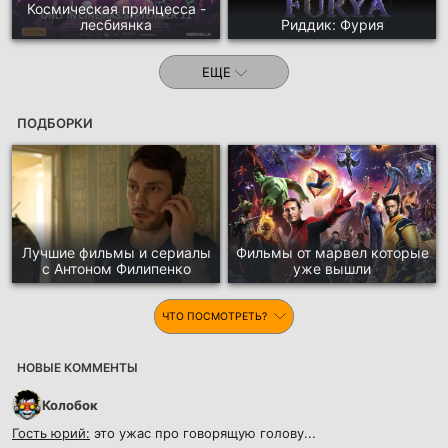
Космическая принцесса -
лесбиянка
Риддик: Фурия
ЕЩЕ
ПОДБОРКИ
Лучшие фильмы и сериалы
Фильмы от марвел которые
с Антоном Филипенко
уже вышли
ЧТО ПОСМОТРЕТЬ?
НОВЫЕ КОММЕНТЫ
Колобок
Гость юрий:
это ужас про говорящую голову...