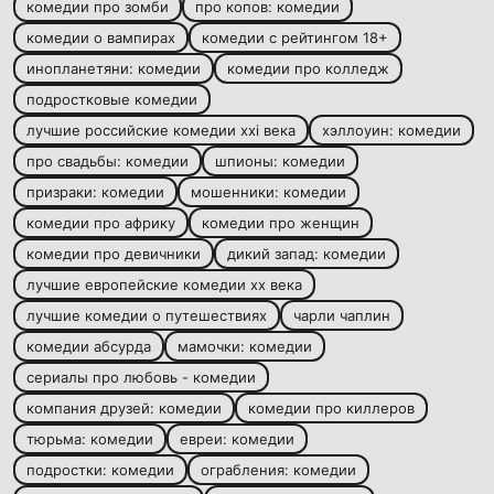
комедии про зомби
про копов: комедии
комедии о вампирах
комедии с рейтингом 18+
инопланетяни: комедии
комедии про колледж
подростковые комедии
лучшие российские комедии xxi века
хэллоуин: комедии
про свадьбы: комедии
шпионы: комедии
призраки: комедии
мошенники: комедии
комедии про африку
комедии про женщин
комедии про девичники
дикий запад: комедии
лучшие европейские комедии xx века
лучшие комедии о путешествиях
чарли чаплин
комедии абсурда
мамочки: комедии
сериалы про любовь - комедии
компания друзей: комедии
комедии про киллеров
тюрьма: комедии
евреи: комедии
подростки: комедии
ограбления: комедии