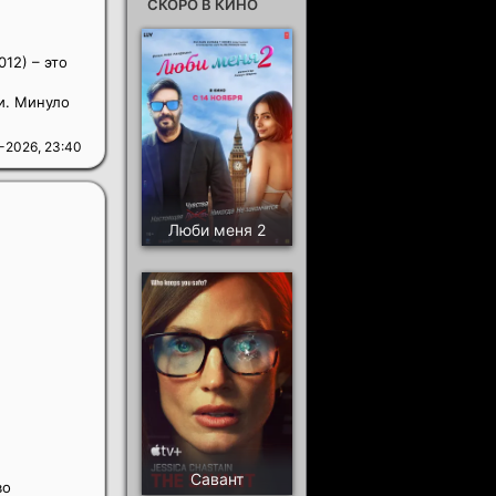
СКОРО В КИНО
12) – это
и. Минуло
-2026, 23:40
Люби меня 2
Савант
во