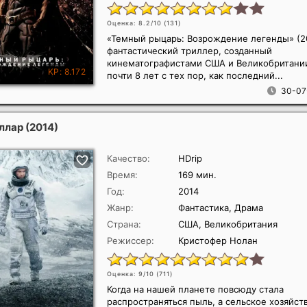
Оценка: 8.2/10 (
131
)
«Темный рыцарь: Возрождение легенды» (20
фантастический триллер, созданный
кинематографистами США и Великобритани
почти 8 лет с тех пор, как последний...
30-07
ллар
(2014)
Качество:
HDrip
Время:
169 мин.
Год:
2014
Жанр:
Фантастика, Драма
Страна:
США, Великобритания
Режиссер:
Кристофер Нолан
Оценка: 9/10 (
711
)
Когда на нашей планете повсюду стала
распространяться пыль, а сельское хозяйст