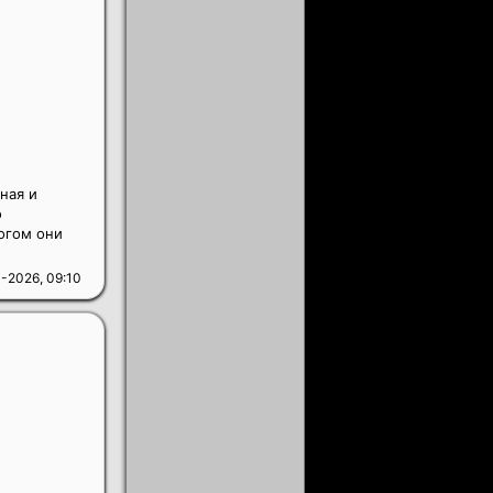
ная и
о
ногом они
-2026, 09:10