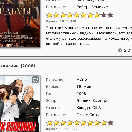
Режиссер:
Роберт Земекис
Оценка: 7.6/10 (
60
)
7-летний мальчик становится главным соп
могущественной ведьмы. Оказалось, что вс
что ему раньше рассказывали о колдуньях, 
способах выявлять и...
2-01
извилины
(2008)
Качество:
HDrip
Время:
110 мин.
Год:
2008
Жанр:
Боевик, Комедия
Страна:
Канада, США
Режиссер:
Питер Сигал
Оценка: 8.8/10 (
52
)