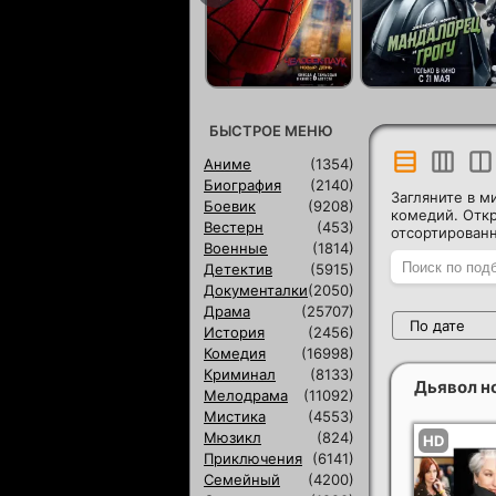
БЫСТРОЕ МЕНЮ
Аниме
(1354)
Биография
(2140)
Загляните в м
Боевик
(9208)
комедий. Откр
Вестерн
(453)
отсортированн
Военные
(1814)
Детектив
(5915)
Документалки
(2050)
Драма
(25707)
По дате
История
(2456)
Комедия
(16998)
Криминал
(8133)
Дьявол н
Мелодрама
(11092)
Мистика
(4553)
Мюзикл
(824)
Приключения
(6141)
Семейный
(4200)