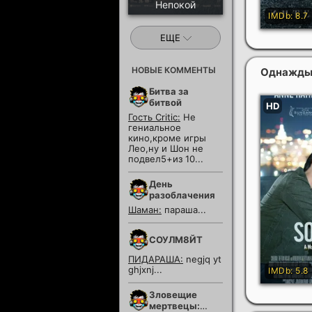
Непокой
ЕЩЕ
НОВЫЕ КОММЕНТЫ
Однажды
Битва за
битвой
Гость Critic:
Не
гениальное
кино,кроме игры
Лео,ну и Шон не
подвел5+из 10...
День
разоблачения
Шаман:
параша...
СОУЛМ8ЙТ
ПИДАРАША:
negjq yt
ghjxnj...
Зловещие
мертвецы: