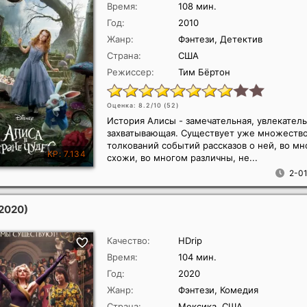
Время:
108 мин.
Год:
2010
Жанр:
Фэнтези, Детектив
Страна:
США
Режиссер:
Тим Бёртон
Оценка: 8.2/10 (
52
)
История Алисы - замечательная, увлекатель
захватывающая. Существует уже множеств
толкований событий рассказов о ней, во м
схожи, во многом различны, не...
2-01
2020)
Качество:
HDrip
Время:
104 мин.
Год:
2020
Жанр:
Фэнтези, Комедия
Страна:
Мексика, США