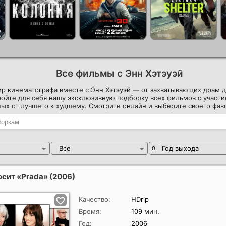
Все фильмы с Энн Хэтэуэй
ир кинематографа вместе с Энн Хэтэуэй — от захватывающих драм 
ойте для себя нашу эксклюзивную подборку всех фильмов с участи
ых от лучшего к худшему. Смотрите онлайн и выберите своего фав
Все
Год выхода
0
осит «Prada»
(2006)
Качество:
HDrip
Время:
109 мин.
Год:
2006