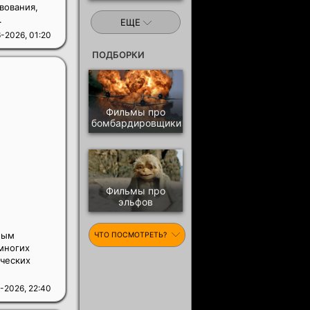
вования,
.
ЕЩЕ
-2026, 01:20
ПОДБОРКИ
Фильмы про
бомбардировщики
Фильмы про
эльфов
ным
ЧТО ПОСМОТРЕТЬ?
многих
ических
-2026, 22:40