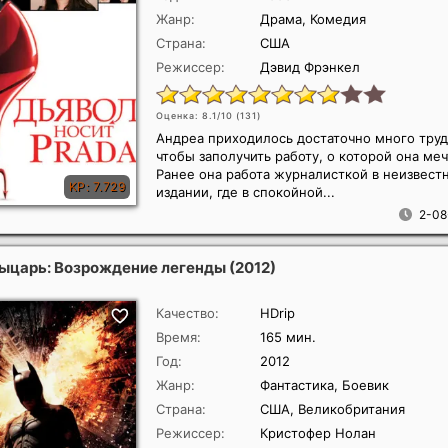
Жанр:
Драма, Комедия
Страна:
США
Режиссер:
Дэвид Фрэнкел
Оценка: 8.1/10 (
131
)
Андреа приходилось достаточно много труд
чтобы заполучить работу, о которой она меч
Ранее она работа журналисткой в неизвест
издании, где в спокойной...
2-08
ыцарь: Возрождение легенды
(2012)
Качество:
HDrip
Время:
165 мин.
Год:
2012
Жанр:
Фантастика, Боевик
Страна:
США, Великобритания
Режиссер:
Кристофер Нолан