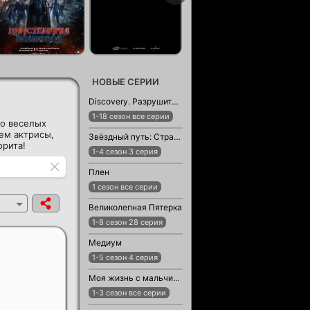
НОВЫЕ СЕРИИ
Discovery. Разрушители легенд
1-18 сезон все серии
до веселых
ем актрисы,
Звёздный путь: Странные новые миры
орита!
1-4 сезон 3 серия
Плен
1 сезон все серии
Великолепная Пятерка
1-8 сезон 28 серия
Медиум
1-5 сезон 4 серия
Моя жизнь с мальчиками Уолтер
1-3 сезон все серии