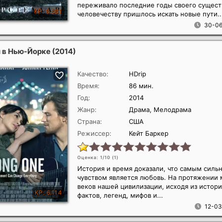
переживало последние годы своего сущест
человечеству пришлось искать новые пути..
30-06
 в Нью-Йорке
(2014)
Качество:
HDrip
Время:
86 мин.
Год:
2014
Жанр:
Драма, Мелодрама
Страна:
США
Режиссер:
Кейт Баркер
Оценка: 1/10 (
1
)
История и время доказали, что самым силь
чувством является любовь. На протяжении 
веков нашей цивилизации, исходя из истор
фактов, легенд, мифов и...
12-03