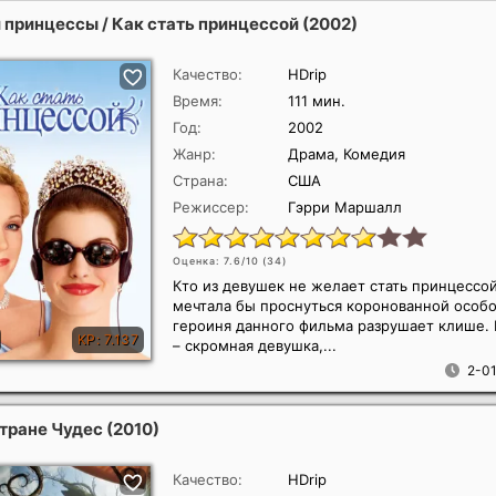
 принцессы / Как стать принцессой
(2002)
Качество:
HDrip
Время:
111 мин.
Год:
2002
Жанр:
Драма, Комедия
Страна:
США
Режиссер:
Гэрри Маршалл
Оценка: 7.6/10 (
34
)
Кто из девушек не желает стать принцессо
мечтала бы проснуться коронованной особо
героиня данного фильма разрушает клише.
– скромная девушка,...
2-01
Стране Чудес
(2010)
Качество:
HDrip