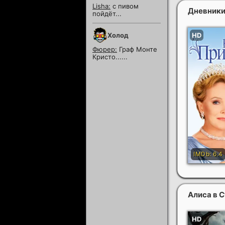
Пекло
Lisha:
с пивом
Дневники
пойдёт...
Холод
Фюрер:
Граф Монте
Кристо......
Алиса в 