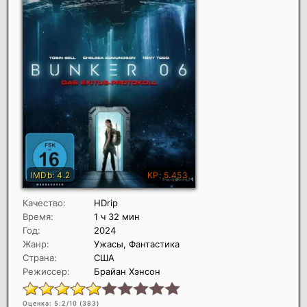
Качество:
HDrip
Время:
1 ч 32 мин
Год:
2024
Жанр:
Ужасы, Фантастика
Страна:
США
Режиссер:
Брайан Хэнсон
Оценка: 5.2/10 (
383
)