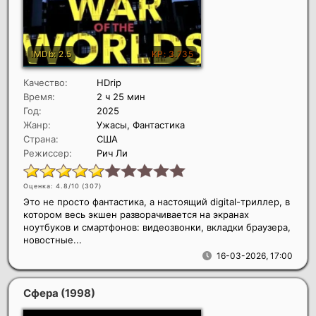
Качество:
HDrip
Время:
2 ч 25 мин
Год:
2025
Жанр:
Ужасы, Фантастика
Страна:
США
Режиссер:
Рич Ли
Оценка: 4.8/10 (
307
)
Это не просто фантастика, а настоящий digital-триллер, в
котором весь экшен разворачивается на экранах
ноутбуков и смартфонов: видеозвонки, вкладки браузера,
новостные...
16-03-2026, 17:00
Сфера
(1998)