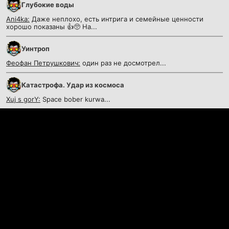
Глубокие воды
Ani4ka:
Даже неплохо, есть интрига и семейные ценности
хорошо показаны 👍🥺 На...
Уинтроп
Феофан Петрушкович:
один раз не досмотрел...
Катастрофа. Удар из космоса
Xuj s gorY:
Space bober kurwa...
Контакты
©
KinoKrad.my
- фильмы на любой вкус