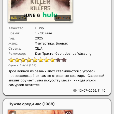
Качество:
HDrip
Время:
1 ч 30 мин
Год:
2025
Жанр:
Фантастика, Боевик
Страна:
США
Режиссер:
Дэн Трахтенберг, Joshua Wassung
Оценка: 7.8/10 (
268
)
Трое воинов из разных эпох сталкиваются с угрозой,
превосходящей их самые страшные кошмары. Свирепый
викинг обучает сына искусству мести, ниндзя эпохи
самураев охотится...
13-07-2026, 11:40
Чужие среди нас
(1988)