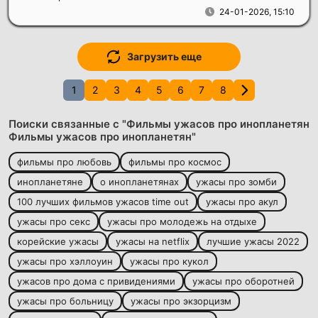
24-01-2026, 15:10
Загрузить еще
1
2
3
4
5
6
7
8
Поиски связанные с "Фильмы ужасов про инопланетян
Фильмы ужасов про инопланетян"
фильмы про любовь
фильмы про космос
инопланетяне
о инопланетянах
ужасы про зомби
100 лучших фильмов ужасов time out
ужасы про акул
ужасы про секс
ужасы про молодежь на отдыхе
корейские ужасы
ужасы на netflix
лучшие ужасы 2022
ужасы про хэллоуин
ужасы про кукол
ужасов про дома с привидениями
ужасы про оборотней
ужасы про больницу
ужасы про экзорцизм