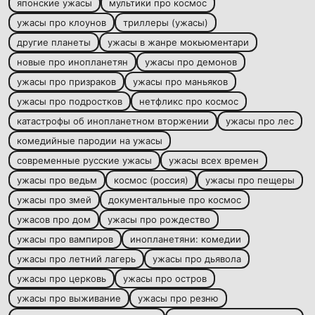
японские ужасы
мультики про космос
ужасы про клоунов
триллеры (ужасы)
другие планеты
ужасы в жанре мокьюментари
новые про инопланетян
ужасы про демонов
ужасы про призраков
ужасы про маньяков
ужасы про подростков
нетфликс про космос
катастрофы об инопланетном вторжении
ужасы про лес
комедийные пародии на ужасы
современные русские ужасы
ужасы всех времен
ужасы про ведьм
космос (россия)
ужасы про пещеры
ужасы про змей
документальные про космос
ужасов про дом
ужасы про рождество
ужасы про вампиров
инопланетяни: комедии
ужасы про летний лагерь
ужасы про дьявола
ужасы про церковь
ужасы про остров
ужасы про выживание
ужасы про резню