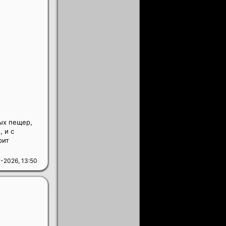
ых пещер,
, и с
рит
-2026, 13:50