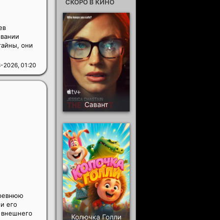
СКОРО В КИНО
ев
овании
тайны, они
-2026, 01:20
Савант
древнюю
и его
т внешнего
Колючка Голли