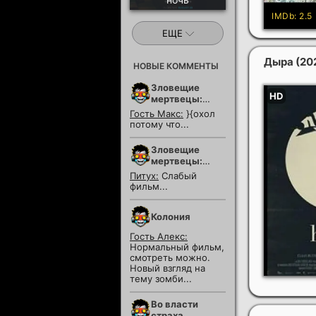
ЕЩЕ
Дыра
(20
НОВЫЕ КОММЕНТЫ
Зловещие
мертвецы:
Пекло
Гость Макс:
}{охол
потому что...
Зловещие
мертвецы:
Пекло
Питух:
Слабый
фильм...
Колония
Гость Алекс:
Нормальный фильм,
смотреть можно.
Новый взгляд на
тему зомби...
Во власти
страха