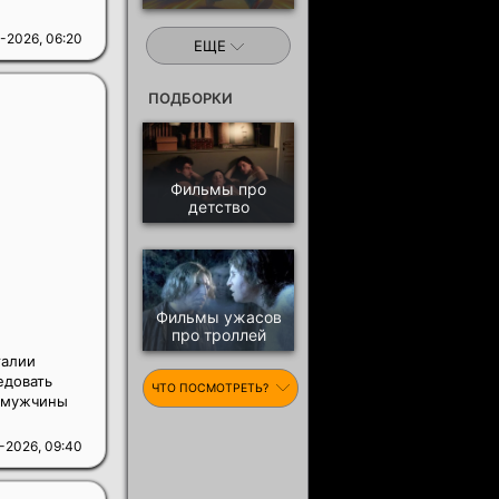
-2026, 06:20
ЕЩЕ
ПОДБОРКИ
Фильмы про
детство
Фильмы ужасов
про троллей
талии
едовать
ЧТО ПОСМОТРЕТЬ?
а мужчины
-2026, 09:40