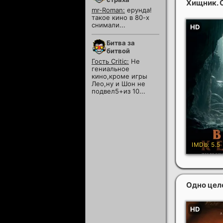
Хищник. 
mr-Roman:
ерунда!
такое кино в 80-х
снимали...
Битва за
битвой
Гость Critic:
Не
гениальное
кино,кроме игры
Лео,ну и Шон не
подвел5+из 10...
Одно цел