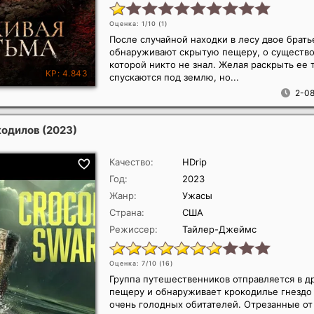
Оценка: 1/10 (
1
)
После случайной находки в лесу двое брать
обнаруживают скрытую пещеру, о существ
которой никто не знал. Желая раскрыть ее 
спускаются под землю, но...
2-08
кодилов
(2023)
Качество:
HDrip
Год:
2023
Жанр:
Ужасы
Страна:
США
Режиссер:
Тайлер-Джеймс
Оценка: 7/10 (
16
)
Группа путешественников отправляется в 
пещеру и обнаруживает крокодилье гнездо 
очень голодных обитателей. Отрезанные о