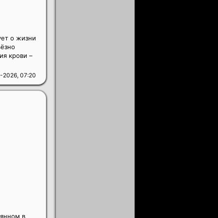
ет о жизни
ьёзно
ия крови –
-2026, 07:20
рянном в