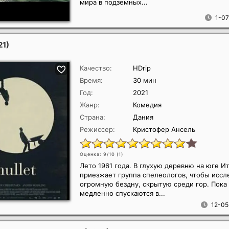
мира в подземных...
1-07
21)
Качество:
HDrip
Время:
30 мин
Год:
2021
Жанр:
Комедия
Страна:
Дания
Режиссер:
Кристофер Ансель
Оценка: 9/10 (
1
)
Лето 1961 года. В глухую деревню на юге И
приезжает группа спелеологов, чтобы иссл
огромную бездну, скрытую среди гор. Пок
медленно спускаются в...
12-05