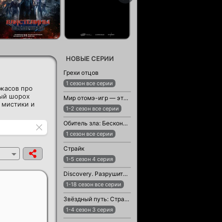
НОВЫЕ СЕРИИ
Грехи отцов
1 сезон все серии
жасов про
дый шорох
Мир отомэ-игр — это тяжёлый мир для мобов
 мистики и
1-2 сезон все серии
Обитель зла: Бесконечная тьма
1 сезон все серии
Страйк
1-5 сезон 4 серия
Discovery. Разрушители легенд
1-18 сезон все серии
Звёздный путь: Странные новые миры
1-4 сезон 3 серия