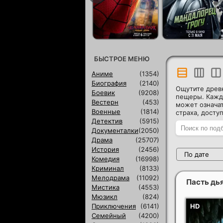
БЫСТРОЕ МЕНЮ
Аниме
(1354)
Биография
(2140)
Ощутите древ
Боевик
(9208)
пещеры. Кажд
Вестерн
(453)
может означат
Военные
(1814)
страха, досту
Детектив
(5915)
Документалки
(2050)
Драма
(25707)
История
(2456)
По дате
Комедия
(16998)
Криминал
(8133)
Мелодрама
(11092)
Пасть дь
Мистика
(4553)
Мюзикл
(824)
Приключения
(6141)
Семейный
(4200)