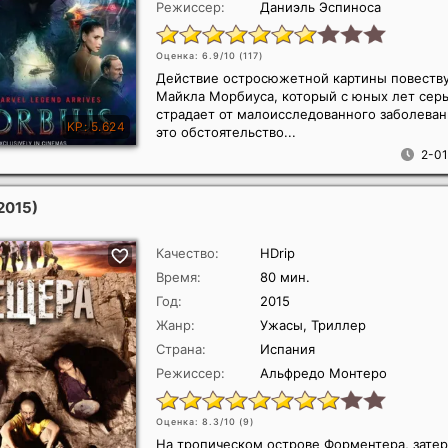
Режиссер:
Даниэль Эспиноса
Оценка: 6.9/10 (
117
)
Действие остросюжетной картины повеству
Майкла Морбиуса, который с юных лет сер
страдает от малоисследованного заболеван
это обстоятельство...
2-01
2015)
Качество:
HDrip
Время:
80 мин.
Год:
2015
Жанр:
Ужасы, Триллер
Страна:
Испания
Режиссер:
Альфредо Монтеро
Оценка: 8.3/10 (
9
)
На тропическом острове Форментера, зате