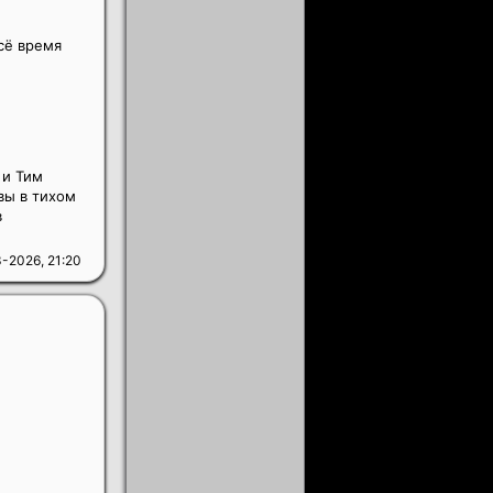
сё время
 и Тим
вы в тихом
в
-2026, 21:20