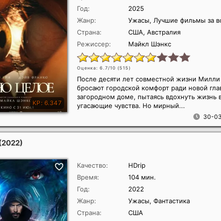
Год:
2025
Жанр:
Ужасы, Лучшие фильмы за в
Страна:
США, Австралия
Режиссер:
Майкл Шэнкс
Оценка: 6.7/10 (
515
)
После десяти лет совместной жизни Милли
бросают городской комфорт ради новой гла
загородном доме, пытаясь вдохнуть жизнь 
угасающие чувства. Но мирный...
30-03
(2022)
Качество:
HDrip
Время:
104 мин.
Год:
2022
Жанр:
Ужасы, Фантастика
Страна:
США