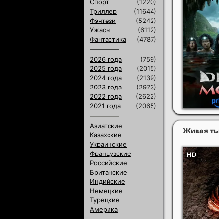
Спорт
(1220)
Триллер
(11644)
Фэнтези
(5242)
Ужасы
(6112)
Фантастика
(4787)
2026 года
(759)
2025 года
(2015)
2024 года
(2139)
2023 года
(2973)
2022 года
(2622)
2021 года
(2065)
Азиатские
Живая т
Казахские
Украинские
Французские
Российские
Британские
Индийские
Немецкие
Турецкие
Америка