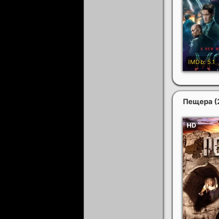
Пещера
(