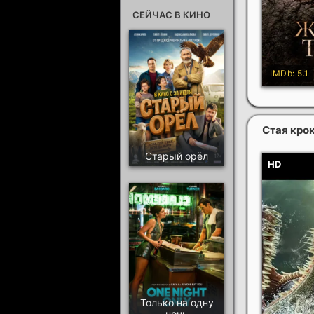
СЕЙЧАС В КИНО
Стая кро
Старый орёл
Только на одну
ночь