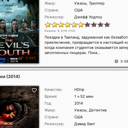
Жанр:
Ужасы, Триллер
Страна:
США
Режиссер:
Джефф Уодлоу
Оценка: 6.3/10 (
112
)
Поездка в Таиланд, задуманная как беззабо
приключение, превращается в настоящий к
когда компания студентов оказывается запе
затопленных пещерах. Пока...
3-08
ьма
(2014)
Качество:
HDrip
Время:
1 ч 52 мин
Год:
2014
Жанр:
Ужасы, Детектив
Страна:
США
Режиссер:
Дэвид Хант