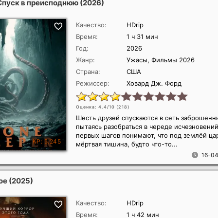
Спуск в преисподнюю
(2026)
Качество:
HDrip
Время:
1 ч 31 мин
Год:
2026
Жанр:
Ужасы, Фильмы 2026
Страна:
США
Режиссер:
Ховард Дж. Форд
Оценка: 4.4/10 (
218
)
Шесть друзей спускаются в сеть заброшенн
пытаясь разобраться в череде исчезновений
первых шагов понимают, что под землёй ца
мёртвая тишина, будто что-то...
16-04
ое
(2025)
Качество:
HDrip
Время:
1 ч 42 мин