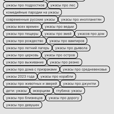
ужасы про подростков
ужасы про лес
комедийные пародии на ужасы
современные русские ужасы
ужасы про инопланетян
ужасы всех времен
ужасы про ведьм
ужасы про пещеры
ужасы про змей
ужасов про дом
ужасы про рождество
ужасы про вампиров
ужасы про летний лагерь
ужасы про дьявола
ужасы про церковь
ужасы про остров
ужасы про выживание
ужасы про резню
ужасы про дома с призраками
ужасы про средневековье
ужасы 2023 года
ужасы про корабли
ужасы про животных и зверей
ужасы про джунгли
дети: ужасы
экзорцизм
глубина: ужасы
ужасы про близнецов
ужасы про дорогу
ужасы про девушек