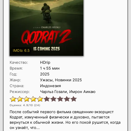
Качество:
HDrip
Время:
1 ч 55 мин
Год:
2025
Жанр:
Ужасы, Новинки 2025
Страна:
Индонезия
Режиссер:
Чарльз Гозали, Имрон Аикаю
Оценка: 4.9/10 (
24
)
После событий первого фильма священник-экзорцист
Кодрат, измученный физически и духовно, пытается
вернуться к обычной жизни. Но его покой рушится, когда
он узнаёт, что...