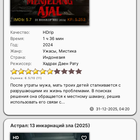
Качество:
HDrip
Время:
1 ч 36 мин
Год:
2024
Жанр:
Ужасы, Мистика
Страна:
Индонезия
Режиссер:
Хадрах Даен Рату
Оценка: 6.5/10 (
11
)
После утраты мужа, мать троих детей сталкивается с
разрушающими их жизнь проблемами. В поисках
решения она обращается к местному шаману, решив
использовать его связи с...
31-12-2025, 04:20
Астрал: 13 инкарнаций зла
(2025)