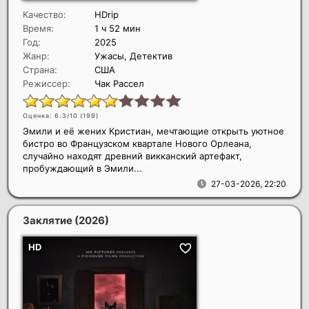
Качество:
HDrip
Время:
1 ч 52 мин
Год:
2025
Жанр:
Ужасы, Детектив
Страна:
США
Режиссер:
Чак Рассел
Оценка: 6.3/10 (
199
)
Эмили и её жених Кристиан, мечтающие открыть уютное
бистро во Французском квартале Нового Орлеана,
случайно находят древний викканский артефакт,
пробуждающий в Эмили...
27-03-2026, 22:20
Заклятие
(2026)