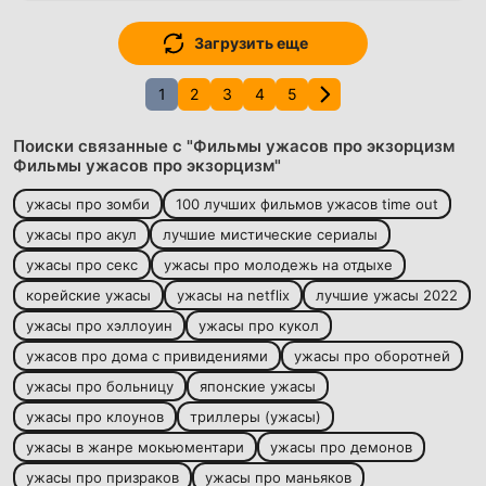
Загрузить еще
1
2
3
4
5
Поиски связанные с "Фильмы ужасов про экзорцизм
Фильмы ужасов про экзорцизм"
ужасы про зомби
100 лучших фильмов ужасов time out
ужасы про акул
лучшие мистические сериалы
ужасы про секс
ужасы про молодежь на отдыхе
корейские ужасы
ужасы на netflix
лучшие ужасы 2022
ужасы про хэллоуин
ужасы про кукол
ужасов про дома с привидениями
ужасы про оборотней
ужасы про больницу
японские ужасы
ужасы про клоунов
триллеры (ужасы)
ужасы в жанре мокьюментари
ужасы про демонов
ужасы про призраков
ужасы про маньяков