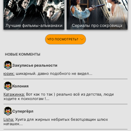
Лучшие фильмы-альманахи
Сериалы про сокровища
ЧТО ПОСМОТРЕТЬ?
НОВЫЕ КОММЕНТЫ
Закулисье реальности
юрик:
шикарный. давно подобного не видел...
Колония
Катажинка:
Вот как то так ) реально всё из детства, люди
ходите к психологам !...
Супергёрл
Lisha:
Хуита для жирных небритых безотцовщин шлюх
наташек...