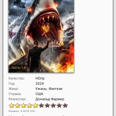
Качество:
HDrip
Год:
2024
Жанр:
Ужасы, Фэнтези
Страна:
США
Режиссер:
Дональд Фармер
Оценка: 4.6/10 (
12
)