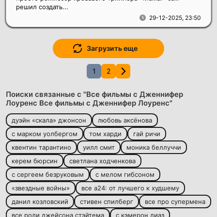
решил создать...
29-12-2025, 23:50
Загрузить еще
1
2
Поиски связанные с "Все фильмы с Дженнифер
Лоуренс Все фильмы с Дженнифер Лоуренс"
дуэйн «скала» джонсон
любовь аксёнова
с марком уолбергом
том харди
гай ричи
квентин тарантино
уилл смит
моника беллуччи
керем бюрсин
светлана ходченкова
с сергеем безруковым
с мелом гибсоном
«звездные войны»
все а24: от лучшего к худшему
данил козловский
стивен спилберг
все про супермена
все роли джейсона стэйтема
с кэмерон диаз