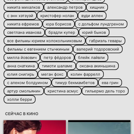
никита михалков
александр петров
хищник
с энн хэтэуэй
кристофер нолан
вуди аллен
никита ефремов
юра борисов
с дольфом лундгреном
светлана иванова
брэдли купер
юрий быков
все фильмы юрием колокольниковым
габриэль гевары
фильмы с евгением стычкиным
валерий тодоровский
милла йовович
петр фёдоров
блейк лайвли
анна снаткина
тимоти шаламе
оксана акиньшина
юлия снигирь
меган фокс
колин фаррелл
с алеком болдуином
тимур бекмамбетов
ева грин
артур смольянин
кристина асмус
гильермо дель торо
холли берри
СЕЙЧАС В КИНО