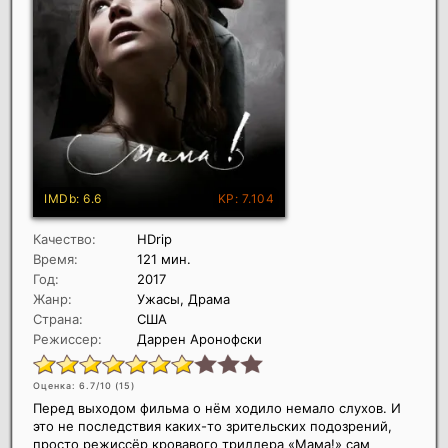
Качество:
HDrip
Время:
121 мин.
Год:
2017
Жанр:
Ужасы, Драма
Страна:
США
Режиссер:
Даррен Аронофски
Оценка: 6.7/10 (
15
)
Перед выходом фильма о нём ходило немало слухов. И
это не последствия каких-то зрительских подозрений,
просто режиссёр кровавого триллера «Мама!» сам