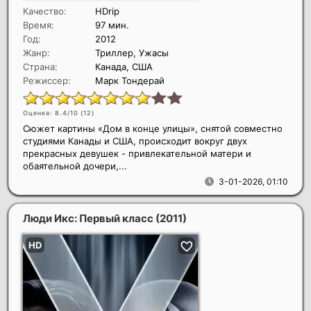
Качество:
HDrip
Время:
97 мин.
Год:
2012
Жанр:
Триллер, Ужасы
Страна:
Канада, США
Режиссер:
Марк Тондерай
Оценка: 8.4/10 (
12
)
Сюжет картины «Дом в конце улицы», снятой совместно
студиями Канады и США, происходит вокруг двух
прекрасных девушек - привлекательной матери и
обаятельной дочери,...
3-01-2026, 01:10
Люди Икс: Первый класс
(2011)