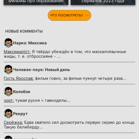
Фильмы про образование
сериалов 2023 года
ЧТО ПОСМОТРЕТЬ?
НОВЫЕ КОММЕНТЫ
Нарко: Мексика
Максималіст:
Я твёрдо убеждён в том, что маскалоязычные
жиды, т. е. отброссияне - ...
Человек-паук: Новый день
Гость Ярослав:
фильм говно, за фильм пукнул четыре раза...
Колобок
чорт:
тумая русня = гавноделы...
Рекрут
Серёжка:
Едва хватило сил досмотреть первую серию до конца.
Такую белиберду...