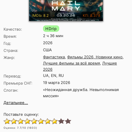
IMDb: 8.2
КП: 8.378
HDrip
Качество:
2 ч 36 мин
Время:
2026
Год:
США
Страна:
Фантастика
,
Фильмы 2026, Новинки кино
,
Жанр:
Лучшие фильмы за всё время
,
Лучшие
2026
UA, EN, RU
Перевод:
19 марта 2026
Премьера СНГ:
«Неожиданная дружба. Невыполнимая
Слоган:
миссия»
Детальнее...
Поставьте оценку:
Оценка:
7.7
/10 (
1603
)