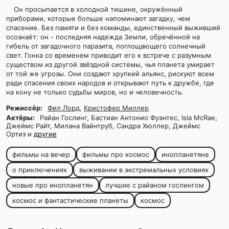
Он просыпается в холодной тишине, окружённый
приборами, которые больше напоминают загадку, чем
спасение. Без памяти и без команды, единственный выживший
осознаёт: он - последняя надежда Земли, обречённой на
гибель от загадочного паразита, поглощающего солнечный
свет. Гонка со временем приводит его к встрече с разумным
существом из другой звёздной системы, чья планета умирает
от той же угрозы. Они создают хрупкий альянс, рискуют всем
ради спасения своих народов и открывают путь к дружбе, где
на кону не только судьбы миров, но и человечность.
Режиссёр:
Фил Лорд
,
Кристофер Миллер
Актёры:
Райан Гослинг, Бастиан Антонио Фуэнтес, Isla McRae,
Джеймс Райт, Милана Вайнтруб, Сандра Хюллер, Джеймс
Ортиз и
другие
фильмы на вечер
фильмы про космос
инопланетяне
о приключениях
выживании в экстремальных условиях
новые про инопланетян
лучшие с райаном гослингом
космос и фантастические планеты
космос