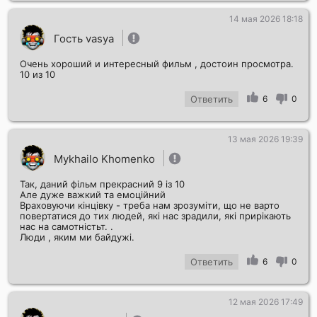
14 мая 2026 18:18
Гость vasya
Очень хороший и интересный фильм , достоин просмотра.
10 из 10
Ответить
6
0
13 мая 2026 19:39
Mykhailo Khomenko
Так, даний фільм прекрасний 9 із 10
Але дуже важкий та емоційний
Враховуючи кінцівку - треба нам зрозуміти, що не варто
повертатися до тих людей, які нас зрадили, які прирікають
нас на самотністьт. .
Люди , яким ми байдужі.
Ответить
6
0
12 мая 2026 17:49