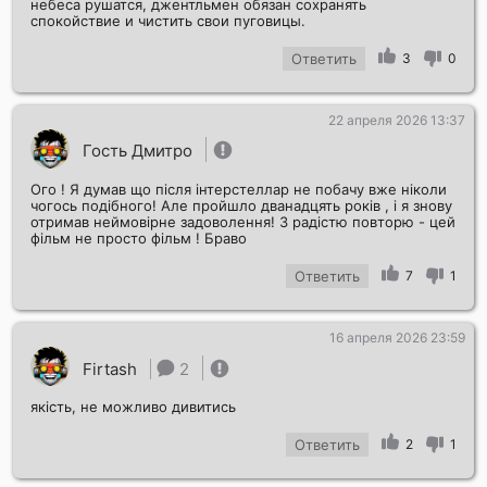
небеса рушатся, джентльмен обязан сохранять
спокойствие и чистить свои пуговицы.
Ответить
3
0
22 апреля 2026 13:37
Гость Дмитро
Ого ! Я думав що після інтерстеллар не побачу вже ніколи
чогось подібного! Але пройшло дванадцять років , і я знову
отримав неймовірне задоволення! З радістю повторю - цей
фільм не просто фільм ! Браво
Ответить
7
1
16 апреля 2026 23:59
Firtash
2
якість, не можливо дивитись
Ответить
2
1