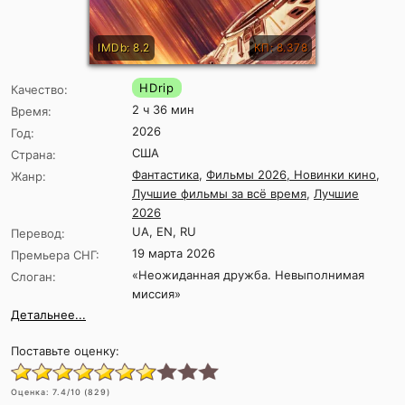
IMDb: 8.2
КП: 8.378
HDrip
Качество:
2 ч 36 мин
Время:
2026
Год:
США
Страна:
Фантастика
,
Фильмы 2026, Новинки кино
,
Жанр:
Лучшие фильмы за всё время
,
Лучшие
2026
UA, EN, RU
Перевод:
19 марта 2026
Премьера СНГ:
«Неожиданная дружба. Невыполнимая
Слоган:
миссия»
Детальнее...
Поставьте оценку:
Оценка:
7.4
/10 (
829
)