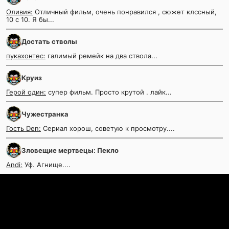
Оливия:
Отличный фильм, очень понравился , сюжет клссный,
10 с 10. Я бы...
Достать стволы
пукахонтес:
галимый ремейк на два ствола...
Круиз
Герой один:
супер фильм. Просто крутой . лайк...
Чужестранка
Гость Den:
Сериал хорош, советую к просмотру....
Зловещие мертвецы: Пекло
Andi:
Уф. Агнище....