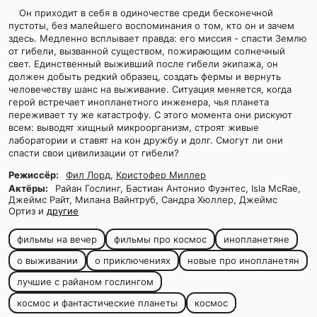
Он приходит в себя в одиночестве среди бесконечной
пустоты, без малейшего воспоминания о том, кто он и зачем
здесь. Медленно всплывает правда: его миссия - спасти Землю
от гибели, вызванной существом, пожирающим солнечный
свет. Единственный выживший после гибели экипажа, он
должен добыть редкий образец, создать фермы и вернуть
человечеству шанс на выживание. Ситуация меняется, когда
герой встречает инопланетного инженера, чья планета
переживает ту же катастрофу. С этого момента они рискуют
всем: выводят хищный микроорганизм, строят живые
лаборатории и ставят на кон дружбу и долг. Смогут ли они
спасти свои цивилизации от гибели?
Режиссёр:
Фил Лорд
,
Кристофер Миллер
Актёры:
Райан Гослинг, Бастиан Антонио Фуэнтес, Isla McRae,
Джеймс Райт, Милана Вайнтруб, Сандра Хюллер, Джеймс
Ортиз и
другие
фильмы на вечер
фильмы про космос
инопланетяне
о выживании
о приключениях
новые про инопланетян
лучшие с райаном гослингом
космос и фантастические планеты
космос