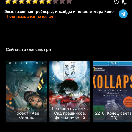
Эксклюзивные трейлеры, инсайды и новости мира Кино
-
Подписывайся на канал
Сейчас также смотрят
Граница пустоты:
Проект «Аве
Сад грешников.
2210: Конец света
Мария»
Фильм первый
(ТВ)