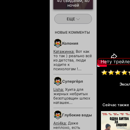
40 свиданий, 40
ночей
ЕЩЕ
НОВЫЕ КОММЕНТЫ
Колония
Катажинка:
Вот как
то так ) реально всё
из детства, люди
Нету трейле
ходите к
психологам !...
Супергёрл
Экск
Lisha:
Хуита для
жирных небритых
безотцовщин шлюх
наташек...
Сейчас также
Глубокие воды
Ani4ka:
Даже
неплохо, есть