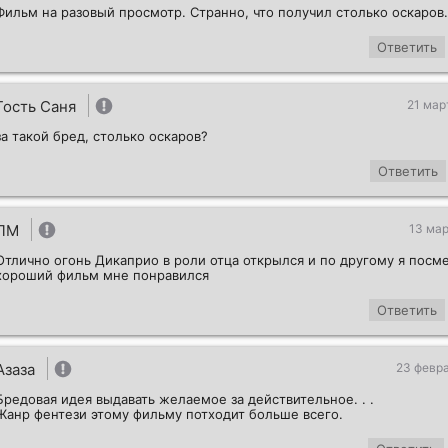
Фильм на разовый просмотр. Странно, что получил столько оскаров.
Ответить
Гость Саня
21 мар
за такой бред, столько оскаров?
Ответить
ЛМ
13 мар
Отлично огонь Дикаприо в роли отца открылся и по другому я посм
хороший фильм мне понравился
Ответить
Азаза
23 февра
Бредовая идея выдавать желаемое за действительное. . .
Жанр фентези этому фильму потходит больше всего.