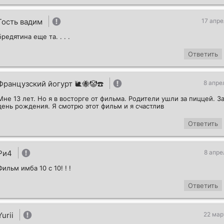
Гость вадим
17 апре
бредятина еще та. . . .
Ответить
Французский йогурт 🐌🐝🤡☎️
8 апре
Мне 13 лет. Но я в восторге от фильма. Родители ушли за пиццей. З
день рождения. Я смотрю этот фильм и я счастлив
Ответить
Ри4
8 апре
Фильм имба 10 с 10! ! !
Ответить
Yurii
22 мар