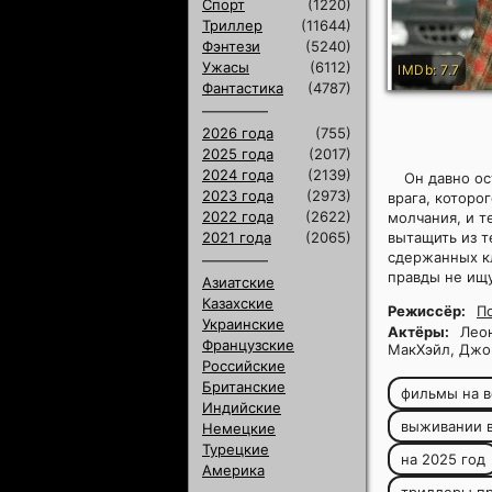
Спорт
(1220)
Триллер
(11644)
Фэнтези
(5240)
Ужасы
(6112)
IMDb: 7.7
Фантастика
(4787)
2026 года
(755)
2025 года
(2017)
2024 года
(2139)
Он давно ос
2023 года
(2973)
врага, которо
2022 года
(2622)
молчания, и т
2021 года
(2065)
вытащить из т
сдержанных к
правды не ищу
Азиатские
Казахские
Режиссёр:
П
Украинские
Актёры:
Леон
Французские
МакХэйл, Джон
Российские
Британские
фильмы на в
Индийские
выживании в
Немецкие
Турецкие
на 2025 год
Америка