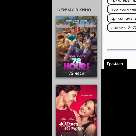
триллеры п
про кримина
СЕЙЧАС В КИНО
криминальн
фильмы 202
Трейлер
72 часа