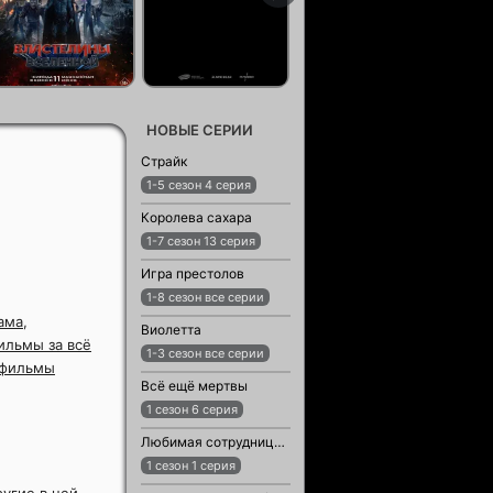
НОВЫЕ СЕРИИ
Страйк
1-5 сезон 4 серия
Королева сахара
1-7 сезон 13 серия
Игра престолов
1-8 сезон все серии
ама
,
Виолетта
ильмы за всё
1-3 сезон все серии
 фильмы
Всё ещё мертвы
1 сезон 6 серия
Любимая сотрудница / Любимый сотрудник
1 сезон 1 серия