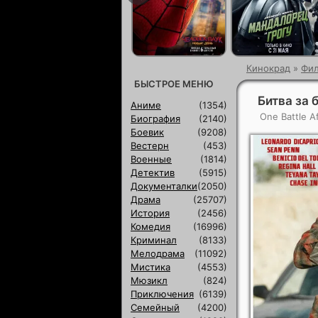
Кинокрад
»
Фи
БЫСТРОЕ МЕНЮ
Битва за 
Аниме
(1354)
One Battle A
Биография
(2140)
Боевик
(9208)
Вестерн
(453)
Военные
(1814)
Детектив
(5915)
Документалки
(2050)
Драма
(25707)
История
(2456)
Комедия
(16996)
Криминал
(8133)
Мелодрама
(11092)
Мистика
(4553)
Мюзикл
(824)
Приключения
(6139)
Семейный
(4200)