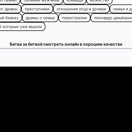
ро семью
сильные мужчины
команда
мужество
л: драмы
преступники
отношения отца и дочери
семья и 
ый бизнес
драмы о семье
перестрелки
леонардо дикаприо
5 которые уже вышли
Битва за битвой смотреть онлайн в хорошем качестве