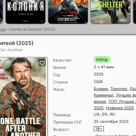
льм
» Битва за битвой (2025)
битвой (2025)
fter Another
HDrip
Качество:
2 ч 41 мин
Время:
2025
Год:
США
Страна:
Боевик
,
Триллер
,
Др
Жанр:
Криминал
,
Лучшие ф
время
,
ТОП: Лучшие
2025
,
Новинки 2025
UA, EN, RU
Перевод:
25 сентября 2025
Премьера СНГ:
18+
Возраст: