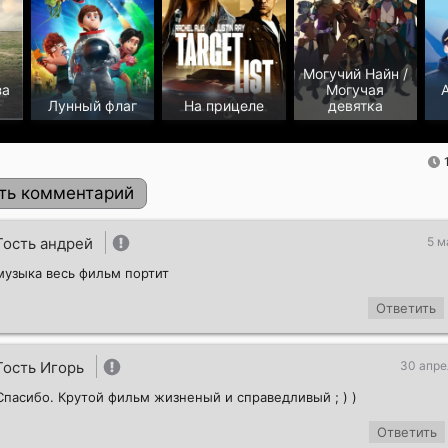
Могучий Найн /
за
Могучая
Лунный флаг
На прицеле
девятка
ть комментарий
Гость андрей
5 м
музыка весь фильм портит
Ответить
Гость Игорь
30 апре
Спасибо. Крутой фильм жизненый и справедливый ; ) )
Отправить!
Ответить