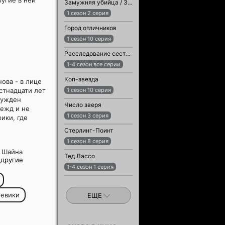
ругие в ней
Замужняя убийца / Замужняя женщина-убийца
1 сезон 2 серия
Город отличников
1 сезон 10 серия
Расследование сестры Бонифации
1-4 сезон все серии
Коп-звезда
ова - в лице
стнадцати лет
1 сезон 10 серия
нужден
Число зверя
дежд и не
1 сезон 3 серия
ики, где
Стерлинг-Поинт
1 сезон 8 серия
, Шайна
Тед Лассо
и
другие
1-4 сезон 1 серия
оевики
ЕЩЕ