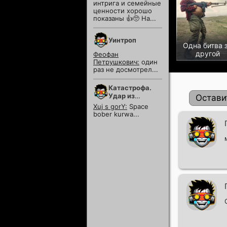
интрига и семейные
ценности хорошо
показаны 👍🥺 На...
Уинтроп
Одна битва 
другой
Феофан
Петрушкович:
один
раз не досмотрел...
Катастрофа.
Удар из
Остави
космоса
Xuj s gorY:
Space
bober kurwa...