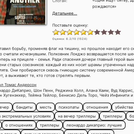
«Одни ищут битву, д
Слоган:
рождаются»
Детальнее...
КП: 6.957
Поставьте оценку:
Оценка:
6.2
/10 (
1524
)
тавил борьбу, променяв флаг на тишину, но прошлое находит его сн
го считали исчезнувшим. Полковник Локджо возвращается после ше
еперь на прицеле - семья. Ради спасения дочери главный герой вы
ени старых союзников: каждый из них носит шрамы утраченных на
лятв. Они пробираются сквозь гниющую систему современной Амер
т, а выживают те, кто готов стрелять первым.
ол Томас Андерсон
ардо ДиКаприо, Шон Пенн, Реджина Холл, Алана Хаим, Вуд Харрис
 Хугенэккер, Тейяна Тейлор, Бенисио Дель Торо, Чейз Инфинити 
ечер
бандиты
месть
психопаты
отношения
убийства
 экстремальных условиях
на вечер триллеры
триллеры
б
о отношениях
триллеры
леонардо дикаприо: лучшие