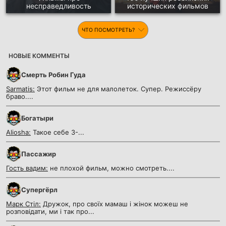
несправедливость
исторических фильмов
ЧТО ПОСМОТРЕТЬ?
НОВЫЕ КОММЕНТЫ
Смерть Робин Гуда
Sarmatis:
Этот фильм не для малолеток. Супер. Режиссёру
браво....
Богатыри
Aliosha:
Такое себе 3-...
Пассажир
Гость вадим:
не плохой фильм, можно смотреть....
Супергёрл
Марк Стіл:
Дружок, про своїх мамаш і жінок можеш не
розповідати, ми і так про...