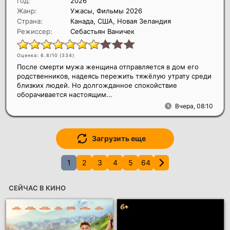
Год:
2026
Жанр:
Ужасы, Фильмы 2026
Страна:
Канада, США, Новая Зеландия
Режиссер:
Себастьян Ваничек
Оценка: 6.8/10 (
334
)
После смерти мужа женщина отправляется в дом его
родственников, надеясь пережить тяжёлую утрату среди
близких людей. Но долгожданное спокойствие
оборачивается настоящим...
Вчера, 08:10
Загрузить еще
1
2
3
4
5
64
СЕЙЧАС В КИНО