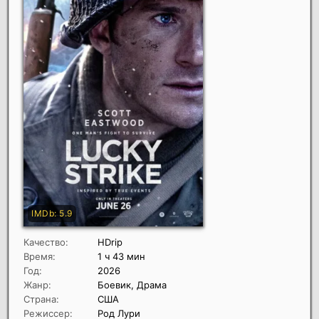
Качество:
HDrip
Время:
1 ч 43 мин
Год:
2026
Жанр:
Боевик, Драма
Страна:
США
Режиссер:
Род Лури