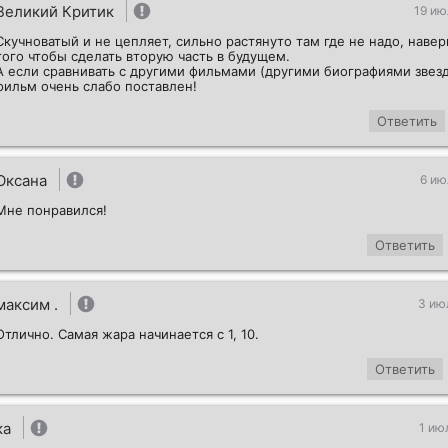
Великий Критик
19 ию
Скучноватый и не цепляет, сильно растянуто там где не надо, наве
того чтобы сделать вторую часть в будущем.
А если сравнивать с другими фильмами (другими биографиями звезд)
фильм очень слабо поставлен!
Ответить
Оксана
6 ию
Мне понравился!
Ответить
максим .
3 ию
Отлично. Самая жара начинается с 1, 10.
Ответить
ка
1 ию