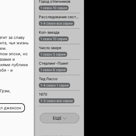
Город отличников
1 сезон 10 серия
Расследование сестры Бонифации
1-4 сезон все серии
Коп-звезда
тит за славу
1 сезон 10 серия
нта, чья жизнь
Число зверя
ием.
лом эпохи, но
1 сезон 3 серия
азами и
Стерлинг-Поинт
ниями публики
бя - и
1 сезон 8 серия
Тед Лассо
1-4 сезон 1 серия
Грэм,
1670
1-3 сезон все серии
кл джексон
ЕЩЕ