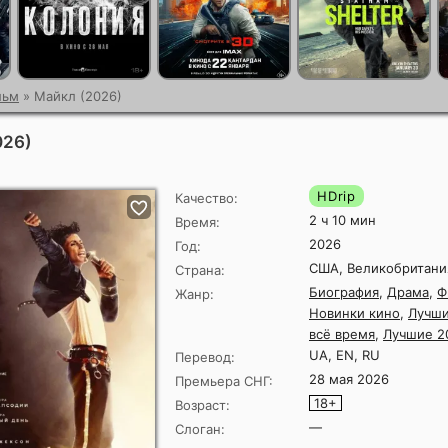
льм
» Майкл (2026)
026)
HDrip
Качество:
2 ч 10 мин
Время:
2026
Год:
США, Великобритани
Страна:
Биография
,
Драма
,
Ф
Жанр:
Новинки кино
,
Лучши
всё время
,
Лучшие 2
UA, EN, RU
Перевод:
28 мая 2026
Премьера СНГ:
18+
Возраст:
—
Слоган: