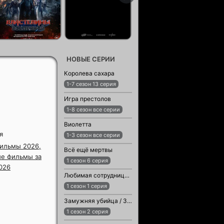
НОВЫЕ СЕРИИ
Королева сахара
1-7 сезон 13 серия
Игра престолов
1-8 сезон все серии
Виолетта
я
1-3 сезон все серии
ильмы 2026,
Всё ещё мертвы
е фильмы за
1 сезон 6 серия
026
Любимая сотрудница / Любимый сотрудник
1 сезон 1 серия
Замужняя убийца / Замужняя женщина-убийца
1 сезон 2 серия