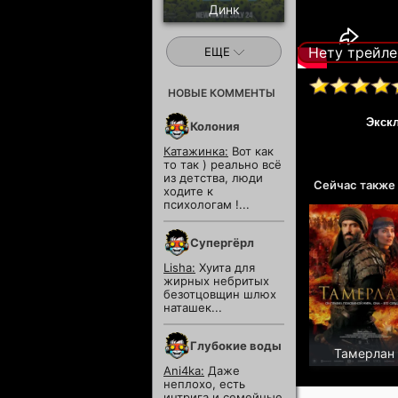
Динк
Нету трейле
ЕЩЕ
НОВЫЕ КОММЕНТЫ
Экск
Колония
Катажинка:
Вот как
то так ) реально всё
из детства, люди
Сейчас также
ходите к
психологам !...
Супергёрл
Lisha:
Хуита для
жирных небритых
безотцовщин шлюх
наташек...
Глубокие воды
Тамерлан
Ani4ka:
Даже
неплохо, есть
интрига и семейные