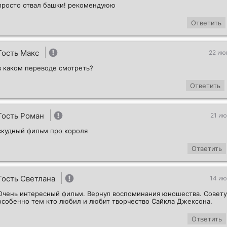
просто отвал башки! рекомендуюю
Ответить
Гость Макс
22 ию
в каком переводе смотреть?
Ответить
Гость Роман
21 ию
скудный фильм про короля
Ответить
Гость Светлана
14 ию
Очень интересный фильм. Вернул воспоминания юношества. Совет
особенно тем кто любил и любит творчество Сайкла Джексона.
Ответить