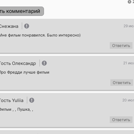
ть комментарий
Снежана
29 ию
Мне фильм понравился. Было интересно)
Ответить
Гость Олександр
21 ию
Про Фредди лучше фильм
Отправить!
Ответить
Гость Yuliia
20 ию
Фильм , , Пушка, ,
Ответить