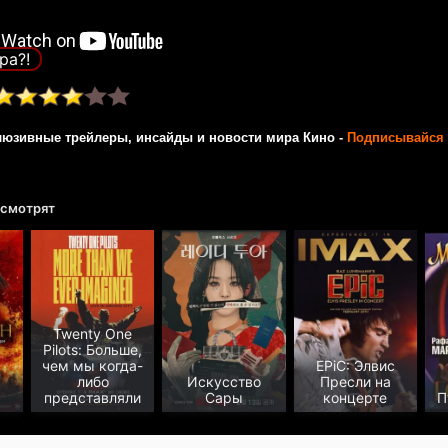
ра?!
люзивные трейлеры, инсайды и новости мира Кино -
Подписывайся 
 смотрят
Twenty One
Pilots: Больше,
чем мы когда-
EPiC: Элвис
либо
Искусство
Пресли на
представляли
Сары
концерте
П