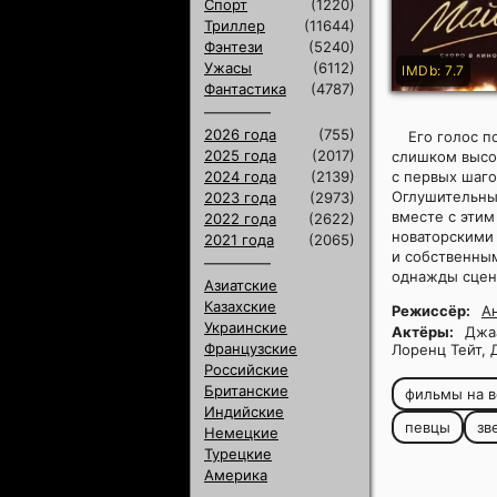
Спорт
(1220)
Триллер
(11644)
Фэнтези
(5240)
Ужасы
(6112)
IMDb: 7.7
Фантастика
(4787)
2026 года
(755)
Его голос п
2025 года
(2017)
слишком высок
2024 года
(2139)
с первых шаго
Оглушительный
2023 года
(2973)
вместе с этим
2022 года
(2622)
новаторскими
2021 года
(2065)
и собственны
однажды сцена
Азиатские
Казахские
Режиссёр:
А
Украинские
Актёры:
Джаа
Французские
Лоренц Тейт, 
Российские
Британские
фильмы на в
Индийские
певцы
зв
Немецкие
Турецкие
Америка