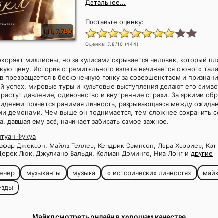
Детальнее...
Поставьте оценку:
КП: 7.789
Оценка:
7.8
/10 (
444
)
окоряет миллионы, но за кулисами скрывается человек, который пла
ую цену. История стремительного взлета начинается с юного тала
в превращается в бесконечную гонку за совершенством и признан
 успех, мировые туры и культовые выступления делают его симво
 растут давление, одиночество и внутренние страхи. За яркими обр
 идеями прячется ранимая личность, разрывающаяся между ожида
ми демонами. Чем выше он поднимается, тем сложнее сохранить се
, давшая ему всё, начинает забирать самое важное.
нтуан Фукуа
фар Джексон, Майлз Теллер, Кендрик Сэмпсон, Лора Хэрриер, Кэт 
Дерек Люк, Джулиано Вальди, Колман Доминго, Ниа Лонг и
другие
ечер
музыканты
музыка
о исторических личностях
май
езды
Майкл смотреть онлайн в хорошем качестве