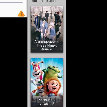
СКОРО В КИНО
Агент времени:
Глава Инду.
Фильм
Колючая и
ушастый