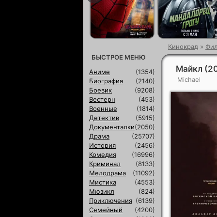
Кинокрад
»
Фи
БЫСТРОЕ МЕНЮ
Майкл (2
Аниме
(1354)
Michael
Биография
(2140)
Боевик
(9208)
Вестерн
(453)
Военные
(1814)
Детектив
(5915)
Документалки
(2050)
Драма
(25707)
История
(2456)
Комедия
(16996)
Криминал
(8133)
Мелодрама
(11092)
Мистика
(4553)
Мюзикл
(824)
Приключения
(6139)
Семейный
(4200)