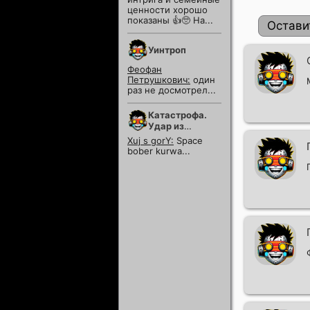
ценности хорошо
показаны 👍🥺 На...
Остави
Уинтроп
Феофан
Петрушкович:
один
раз не досмотрел...
Катастрофа.
Удар из
космоса
Xuj s gorY:
Space
bober kurwa...