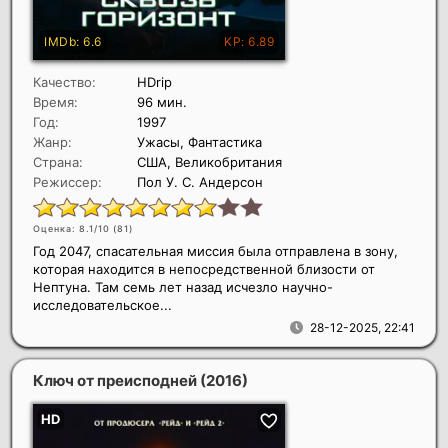
Качество:
HDrip
Время:
96 мин.
Год:
1997
Жанр:
Ужасы, Фантастика
Страна:
США, Великобритания
Режиссер:
Пол У. С. Андерсон
Оценка: 8.1/10 (
81
)
Год 2047, спасательная миссия была отправлена в зону,
которая находится в непосредственной близости от
Нептуна. Там семь лет назад исчезло научно-
исследовательское...
28-12-2025, 22:41
Ключ от преисподней
(2016)