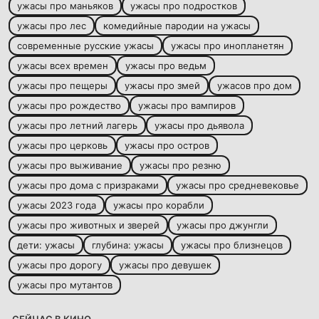
ужасы про маньяков
ужасы про подростков
ужасы про лес
комедийные пародии на ужасы
современные русские ужасы
ужасы про инопланетян
ужасы всех времен
ужасы про ведьм
ужасы про пещеры
ужасы про змей
ужасов про дом
ужасы про рождество
ужасы про вампиров
ужасы про летний лагерь
ужасы про дьявола
ужасы про церковь
ужасы про остров
ужасы про выживание
ужасы про резню
ужасы про дома с призраками
ужасы про средневековье
ужасы 2023 года
ужасы про корабли
ужасы про животных и зверей
ужасы про джунгли
дети: ужасы
глубина: ужасы
ужасы про близнецов
ужасы про дорогу
ужасы про девушек
ужасы про мутантов
СЕЙЧАС В КИНО