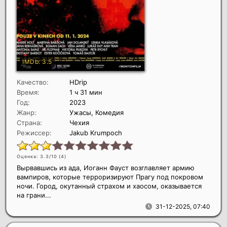
Качество:
HDrip
Время:
1 ч 31 мин
Год:
2023
Жанр:
Ужасы, Комедия
Страна:
Чехия
Режиссер:
Jakub Krumpoch
Оценка: 3.3/10 (
4
)
Вырвавшись из ада, Иоганн Фауст возглавляет армию
вампиров, которые терроризируют Прагу под покровом
ночи. Город, окутанный страхом и хаосом, оказывается
на грани...
31-12-2025, 07:40