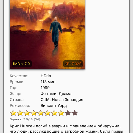
Качество:
HDrip
Время:
113 мин.
Год:
1999
Жанр:
Фэнтези, Драма
Страна:
США, Новая Зеландия
Режиссер:
Винсент Уорд
Оценка: 7.9/10 (
34
)
Крис Нилсен погиб в аварии и с удивлением обнаружил,
что люди, рассуждающие о загробной жизни, были правы