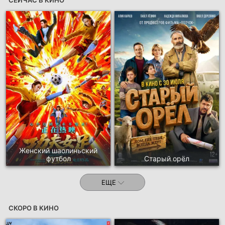
Женский шаолиньский
футбол
Старый орёл
ЕЩЕ
СКОРО В КИНО