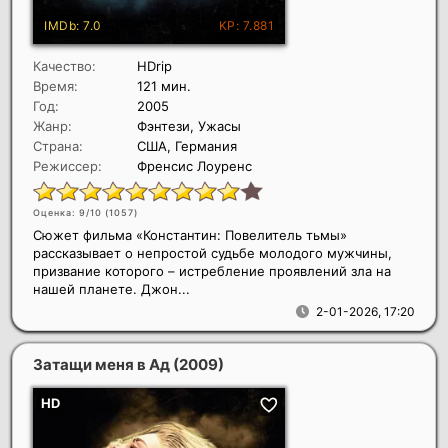
Качество:
HDrip
Время:
121 мин.
Год:
2005
Жанр:
Фэнтези, Ужасы
Страна:
США, Германия
Режиссер:
Френсис Лоуренс
Оценка: 9/10 (
1057
)
Сюжет фильма «Константин: Повелитель тьмы»
рассказывает о непростой судьбе молодого мужчины,
призвание которого – истребление проявлений зла на
нашей планете. Джон...
2-01-2026, 17:20
Затащи меня в Ад
(2009)