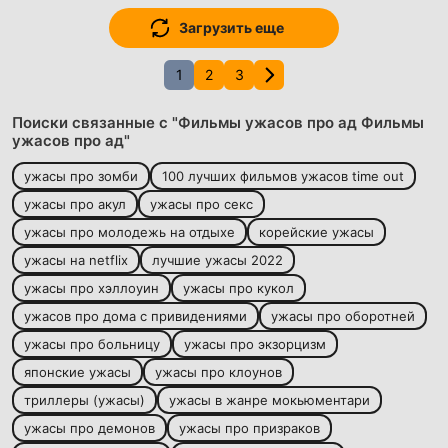
Загрузить еще
1
2
3
Поиски связанные с "Фильмы ужасов про ад Фильмы
ужасов про ад"
ужасы про зомби
100 лучших фильмов ужасов time out
ужасы про акул
ужасы про секс
ужасы про молодежь на отдыхе
корейские ужасы
ужасы на netflix
лучшие ужасы 2022
ужасы про хэллоуин
ужасы про кукол
ужасов про дома с привидениями
ужасы про оборотней
ужасы про больницу
ужасы про экзорцизм
японские ужасы
ужасы про клоунов
триллеры (ужасы)
ужасы в жанре мокьюментари
ужасы про демонов
ужасы про призраков