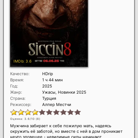
Качество:
HDrip
Время:
1 ч 44 мин
Год:
2025
Жанр:
Ужасы, Новинки 2025
Страна:
Турция
Режиссер:
Алпер Местчи
Оценка: 3.6/10 (
8
)
Мужчина забирает к себе пожилую мать, надеясь
окружить её заботой, но вместе с ней в дом проникает
нечто зловещее - невидимые силы начинают