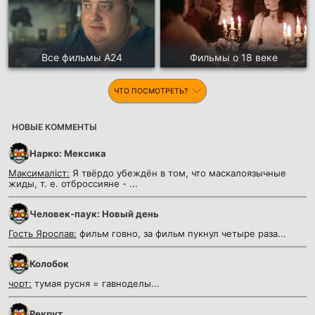
Все фильмы А24
Фильмы о 18 веке
ЧТО ПОСМОТРЕТЬ?
НОВЫЕ КОММЕНТЫ
Нарко: Мексика
Максималіст:
Я твёрдо убеждён в том, что маскалоязычные
жиды, т. е. отброссияне - ...
Человек-паук: Новый день
Гость Ярослав:
фильм говно, за фильм пукнул четыре раза...
Колобок
чорт:
тумая русня = гавноделы...
Рекрут