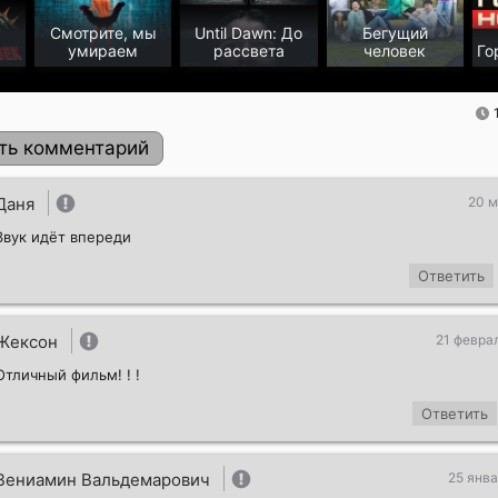
Смотрите, мы
Until Dawn: До
Бегущий
умираем
рассвета
человек
Го
ть комментарий
Даня
20 м
Звук идёт впереди
Ответить
Жексон
21 февра
Отличный фильм! ! !
Отправить!
Ответить
Вениамин Вальдемарович
25 янва