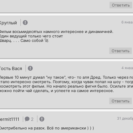
Ответить
Круглый
6 янва
Фильм восьмидесятых намного интереснее и динамичней.
Один ведущий только чего стоит
Шварц. . . . Само собой 🚀
Ответить
Гость Вася
4 янва
Первые 10 минут думал "ну такое", что- то аля Дред. Только через п
стало интересно смотреть. Поэтому, когда чувак попал на шоу - тогд
посмотреть этот фильм. Но начало реально фигня было. Осильте эт
можно пойти чай сделать, и успеете на самое интересное.
Ответить
31 декаб
termit1111
2
Смотрибельно на разок. Всё по американски ) ) )