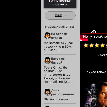
Убийственная
поездка
ЕЩЕ
НОВЫЕ КОММЕНТЫ
Во власти
Нету трейле
страха
mr-Roman:
ерунда!
такое кино в 80-х
снимали...
Экск
Битва за
битвой
Гость Critic:
Не
гениальное
Сейчас также
кино,кроме игры
Лео,ну и Шон не
подвел5+из 10...
День
разоблачения
Шаман:
параша...