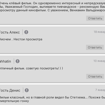
Очень клёвый фильм. Он одновременно интересный и непредсказу
Вы, Уважаемый Господин, выпиваете пивчандское - рекомендую Ва
просмотру данный кинофильм. С уважением, Вениамин Вальдемаров
Ответить
Гость Алекс
18 янва
Ниочем . Нестои просмотра
Ответить
ahhatin
10 янва
отличный фильм. советую посмотреть! ) )
Ответить
Гость Денис
7 янва
Фильм классный, но в главной роли видел бы Стетхема... Похоже бы
смертельную гонку