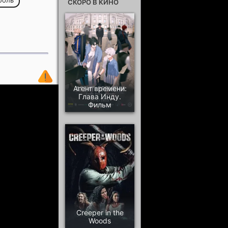
боль
СКОРО В КИНО
Агент времени:
Глава Инду.
Фильм
Creeper in the
Woods