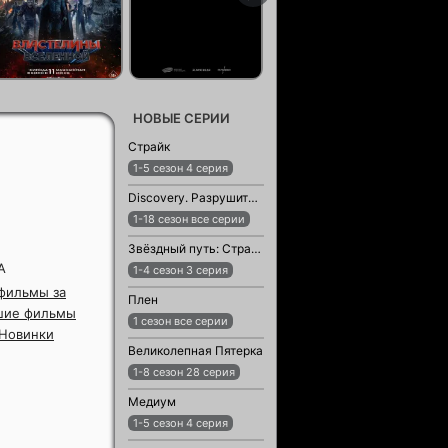
НОВЫЕ СЕРИИ
Страйк
1-5 сезон 4 серия
Discovery. Разрушители легенд
1-18 сезон все серии
Звёздный путь: Странные новые миры
А
1-4 сезон 3 серия
фильмы за
Плен
шие фильмы
1 сезон все серии
 Новинки
Великолепная Пятерка
1-8 сезон 28 серия
Медиум
1-5 сезон 4 серия