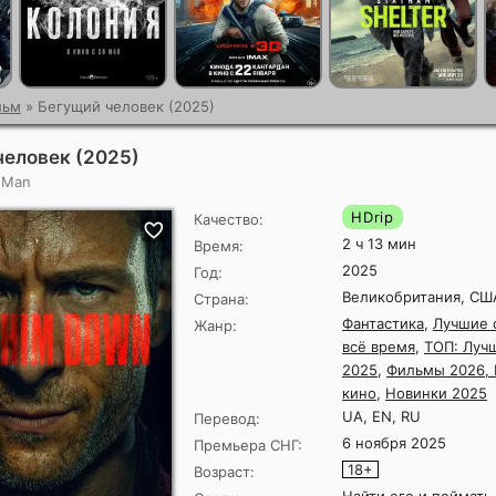
льм
» Бегущий человек (2025)
человек (2025)
 Man
HDrip
Качество:
2 ч 13 мин
Время:
2025
Год:
Великобритания, СШ
Страна:
Фантастика
,
Лучшие 
Жанр:
всё время
,
ТОП: Луч
2025
,
Фильмы 2026,
кино
,
Новинки 2025
UA, EN, RU
Перевод:
6 ноября 2025
Премьера СНГ:
18+
Возраст: