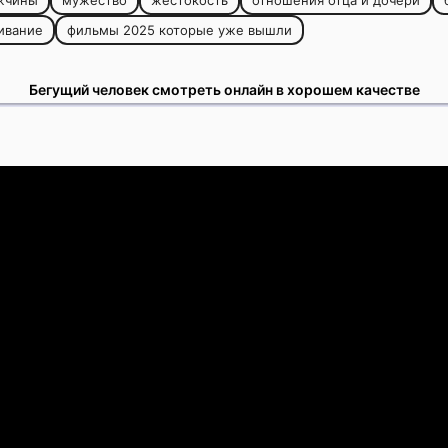
жчины
мужество
жестокость
отношения отца и дочери
ивание
фильмы 2025 которые уже вышли
Бегущий человек смотреть онлайн в хорошем качестве