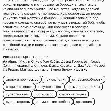
Ей исполняется двадцать один, она решает оставить позади
осколки прошлого и отправляется бороздить галактику в
компании верного Крипто. Всё меняется, когда на далёкой
планете она спасает юную пришелицу, осиротевшую после
убийства отца жестоким воином. Лишённая своих сил под
красным солнцем, она всё же вступает в неравный бой, чтобы
защитить новую спутницу. Они бросаются в опасную
межзвёздную охоту за справедливостью, сражаясь с врагами,
предательством и сомнениями. Каждое сражение
превращается в шаг к обретению себя, к пониманию цены
спасённой жизни и поиску нового дома вдали от погибшего
Криптона.
Режиссёр:
Крэйг Гиллеспи
Актёры:
Милли Олкок, Уил Кобан, Дэвид Коренсвет, Алиса
Хокин, Фердинанд Кингсли, Дэвид Крамхолц, Джейсон Момоа,
Ив Ридли, Маттиас Шонартс, Эмили Бичем и
другие
фильмы про космос
приключения
суперспособности
о приключениях
о супергероях
космические войны
супергероини
про космос
спасение людей
суперскорость
космические полёты
сражения