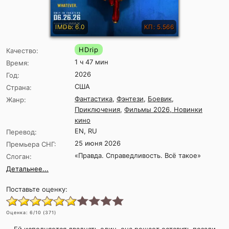
IMDb: 6.0
КП: 5.566
HDrip
Качество:
1 ч 47 мин
Время:
2026
Год:
США
Страна:
Фантастика
,
Фэнтези
,
Боевик
,
Жанр:
Приключения
,
Фильмы 2026, Новинки
кино
EN, RU
Перевод:
25 июня 2026
Премьера СНГ:
«Правда. Справедливость. Всё такое»
Слоган:
Детальнее...
Поставьте оценку:
Оценка:
6
/10 (
371
)