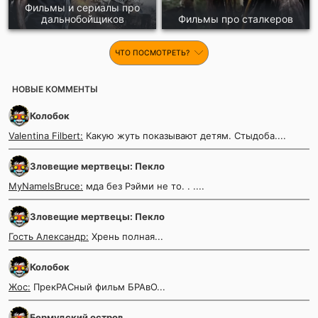
Фильмы и сериалы про
дальнобойщиков
Фильмы про сталкеров
ЧТО ПОСМОТРЕТЬ?
НОВЫЕ КОММЕНТЫ
Колобок
Valentina Filbert:
Какую жуть показывают детям. Стыдоба....
Зловещие мертвецы: Пекло
MyNameIsBruce:
мда без Рэйми не то. . ....
Зловещие мертвецы: Пекло
Гость Александр:
Хрень полная...
Колобок
Жос:
ПрекРАСный фильм БРАвО...
Бермудский остров