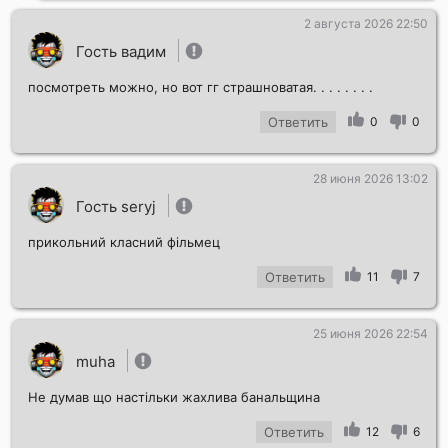
2 августа 2026 22:50
Гость вадим
посмотреть можно, но вот гг страшноватая. . . . . . . .
Ответить
0
0
28 июня 2026 13:02
Гость seryj
прикольний класний фільмец
Ответить
11
7
25 июня 2026 22:54
muha
Не думав що настільки жахлива банальщина
Ответить
12
6