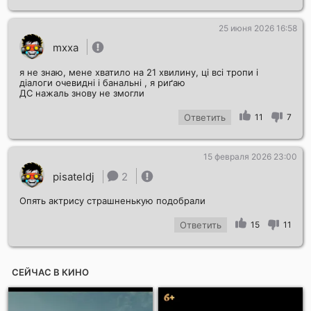
25 июня 2026 16:58
mxxa
я не знаю, мене хватило на 21 хвилину, ці всі тропи і
діалоги очевидні і банальні , я риґаю
ДС нажаль знову не змогли
Ответить
11
7
15 февраля 2026 23:00
pisateldj
2
Опять актрису страшненькую подобрали
Ответить
15
11
СЕЙЧАС В КИНО