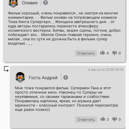
Оливия
Фильм хорошый, очень понравился , не смотря на многие
комментарии. . . Фильм онован на потрясающем комиксе
Тома Кинга Супергерл, , Женщина завтрешнего дня. . от
куда авторы постарались перенести атмосферу
космичского вестерна. Битвы, экшен сцены, погони, добро
побеждает зло. . Милли Олкок главная героиня, очень
милая , она по сути не должна быть в фильме супер
моделью , , ,
Ответить
4
0
4 августа 2026 19:18
Гость Андрей
Мне тоже понраился фильм. Супермен Гана и этот
просто отличное кино. Наконец-то Суперы не
неуязвимые, со своими тараканами и слабостями.
Понравилась картинка, яркая, но музыка дает
мрачности - классный контраст. Пожалуй пересмотрю
еще разок позже))
Ответить
2
0