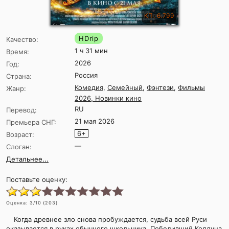
КП: 6.799
HDrip
Качество:
1 ч 31 мин
Время:
2026
Год:
Россия
Страна:
Комедия
,
Семейный
,
Фэнтези
,
Фильмы
Жанр:
2026, Новинки кино
RU
Перевод:
21 мая 2026
Премьера СНГ:
6+
Возраст:
—
Слоган:
Детальнее...
Поставьте оценку:
Оценка:
3
/10 (
203
)
Когда древнее зло снова пробуждается, судьба всей Руси
оказывается в руках обычного школьника. Победивший Колдуна