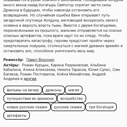
много веков назад богатырь Святогор спрятал части силы
Дракона в будущем, чтобы навсегда остановить его
возвращение. Но случайная ошибка Вани открывает путь
загадочной спутнице Колдуна, мечтающей воскресить своего
хозяина и вернуть власть тьмы. Вместе с двумя богатырями,
перенесёнными из прошлого, мальчик отправляется на поиски
опасных артефактов, пока враги идут по их следу. Чтобы
предотвратить катастрофу, героям предстоит пройти через
смертельные ловушки, столкнуться с магией древних времён и
остановить зло, способное уничтожить весь мир.
Режиссёр:
Павел Воронин
Актёры:
Роман Курцын, Карина Разумовская, Альбина
Кабалина, Алина Алексеева, Никита Тарасов, Юлия Сулес, Сэм
Батаков, Роман Постовалов, Алёна Михайлова, Андрей
Андреев и
другие
фильмы на вечер
драконы
магия
путешествия во времени
волшебство
новые русские сказки
русские сказки
три богатыря
артефакты