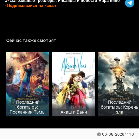
Эксклюзивные трейлеры, инсайды и новости мира Кино
-
Подписывайся на канал
Сейчас также смотрят
Последний
Последний
богатырь:
богатырь: Корень
Посланник Тьмы
Акаш и Вани
зла
06-08-2026 11:10